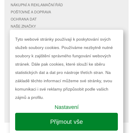
NÁKUPNÍ A REKLAMAČNÍ ŘÁD
POŠTOVNÉ A DOPRAVA
OCHRANA DAT
NAŠE ZNAČKY
KONTAKTY
Tyto webové stránky používají k poskytování svých
služeb soubory cookies. Používáme nezbytně nutné
RYCHLÉ ODKAZY
ÚČET
soubory k zajištění správného fungování webových
MAPA STRÁNEK
MŮJ ÚČET
stránek. Dále pak cookies, které slouží ke sběru
VYHLEDÁVANÉ TERMÍNY
STAV OBJEDNÁVKY
POKROČILÉ VYHLEDÁVÁNÍ
statistických dat a dat pro nástroje třetích stran. Na
základě těchto informací můžeme své stránky, svou
Podle zákona o evidenci tržeb je prodávající povinen vystavit kupujícímu
komunikaci i své reklamy přizpůsobit podle vašich
účtenku. Zároveň je povinen zaevidovat přijatou tržbu u správce daně
online; v případě technického výpadku pak nejpozději do 48 hodin.
zájmů a profilu.
Nastavení
Nastavení cookies
| © 2023 RAPPA.cz
Přijmout vše