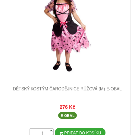
DĚTSKÝ KOSTÝM ČARODĚJNICE RŮŽOVÁ (M) E-OBAL
276 Kč
E-OBAL
PŘIDAT DO KOŠÍKU