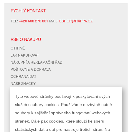
RYCHLÝ KONTAKT
TEL:
+420 608 270 801
MAIL:
ESHOP@RAPPA.CZ
VŠE O NÁKUPU
O FIRMĚ
JAK NAKUPOVAT
NÁKUPNÍ A REKLAMAČNÍ ŘÁD
POŠTOVNÉ A DOPRAVA
OCHRANA DAT
NAŠE ZNAČKY
KONTAKTY
Tyto webové stránky používají k poskytování svých
služeb soubory cookies. Používáme nezbytně nutné
RYCHLÉ ODKAZY
ÚČET
soubory k zajištění správného fungování webových
MAPA STRÁNEK
MŮJ ÚČET
stránek. Dále pak cookies, které slouží ke sběru
VYHLEDÁVANÉ TERMÍNY
STAV OBJEDNÁVKY
POKROČILÉ VYHLEDÁVÁNÍ
statistických dat a dat pro nástroje třetích stran. Na