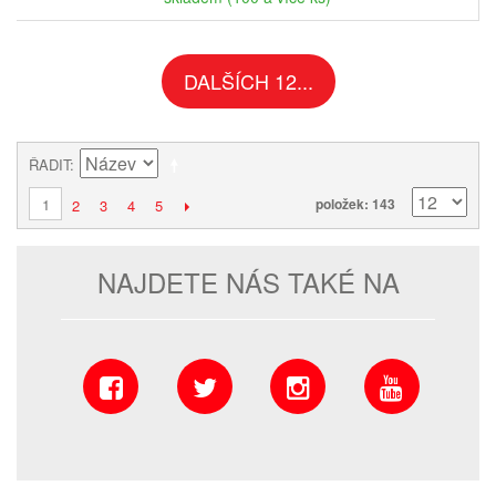
DALŠÍCH 12...
ŘADIT
1
položek: 143
2
3
4
5
NAJDETE NÁS TAKÉ NA