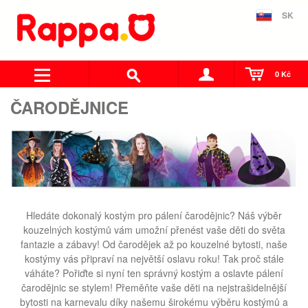
SK
0 Kč
ČARODĚJNICE
Hledáte dokonalý kostým pro pálení čarodějnic? Náš výběr
kouzelných kostýmů vám umožní přenést vaše děti do světa
fantazie a zábavy! Od čarodějek až po kouzelné bytosti, naše
kostýmy vás připraví na největší oslavu roku! Tak proč stále
váháte? Pořiďte si nyní ten správný kostým a oslavte pálení
čarodějnic se stylem!
Přeměňte vaše děti na nejstrašidelnější
bytosti na karnevalu díky našemu širokému výběru kostýmů a