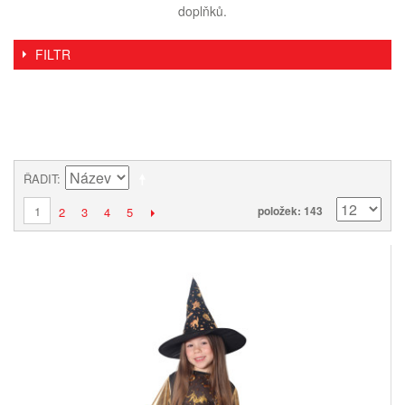
doplňků.
FILTR
ŘADIT
1
položek: 143
2
3
4
5