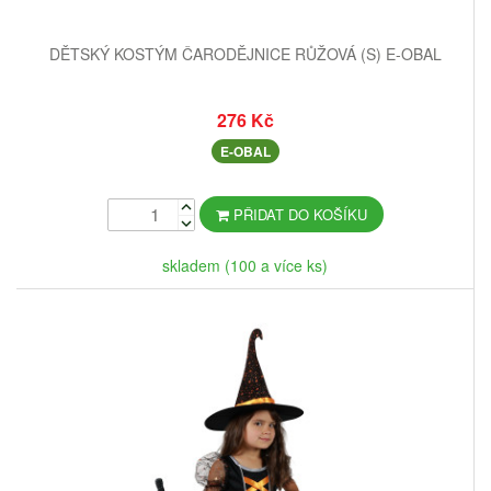
DĚTSKÝ KOSTÝM ČARODĚJNICE RŮŽOVÁ (S) E-OBAL
276 Kč
E-OBAL
PŘIDAT DO KOŠÍKU
skladem (100 a více ks)