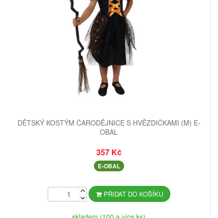
DĚTSKÝ KOSTÝM ČARODĚJNICE S HVĚZDIČKAMI (M) E-
OBAL
357 Kč
E-OBAL
PŘIDAT DO KOŠÍKU
skladem (100 a více ks)