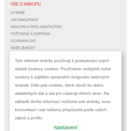
VŠE O NÁKUPU
O FIRMĚ
JAK NAKUPOVAT
NÁKUPNÍ A REKLAMAČNÍ ŘÁD
POŠTOVNÉ A DOPRAVA
OCHRANA DAT
NAŠE ZNAČKY
KONTAKTY
Tyto webové stránky používají k poskytování svých
služeb soubory cookies. Používáme nezbytně nutné
RYCHLÉ ODKAZY
ÚČET
soubory k zajištění správného fungování webových
MAPA STRÁNEK
MŮJ ÚČET
stránek. Dále pak cookies, které slouží ke sběru
VYHLEDÁVANÉ TERMÍNY
STAV OBJEDNÁVKY
POKROČILÉ VYHLEDÁVÁNÍ
statistických dat a dat pro nástroje třetích stran. Na
základě těchto informací můžeme své stránky, svou
Podle zákona o evidenci tržeb je prodávající povinen vystavit kupujícímu
komunikaci i své reklamy přizpůsobit podle vašich
účtenku. Zároveň je povinen zaevidovat přijatou tržbu u správce daně
online; v případě technického výpadku pak nejpozději do 48 hodin.
zájmů a profilu.
Nastavení