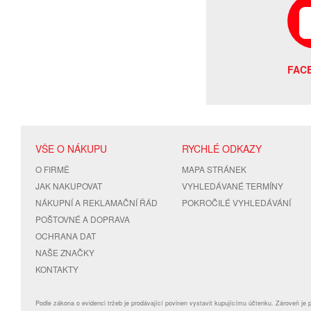
FAC
VŠE O NÁKUPU
RYCHLÉ ODKAZY
O FIRMĚ
MAPA STRÁNEK
JAK NAKUPOVAT
VYHLEDÁVANÉ TERMÍNY
NÁKUPNÍ A REKLAMAČNÍ ŘÁD
POKROČILÉ VYHLEDÁVÁNÍ
POŠTOVNÉ A DOPRAVA
OCHRANA DAT
NAŠE ZNAČKY
KONTAKTY
Podle zákona o evidenci tržeb je prodávající povinen vystavit kupujícímu účtenku. Zároveň je 