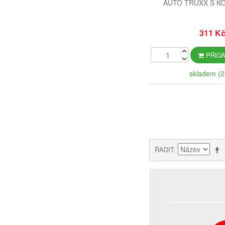
AUTO TRUXX S K
311 K
PŘIDA
skladem (2
ŘADIT