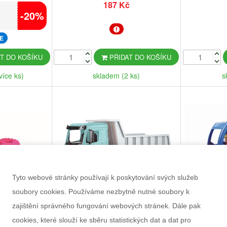
187 Kč
-20%
E
PŘIDAT DO KOŠÍKU
T DO KOŠÍKU
skladem (2 ks)
s
více ks)
Tyto webové stránky používají k poskytování svých služeb
soubory cookies. Používáme nezbytně nutné soubory k
zajištění správného fungování webových stránek. Dále pak
cookies, které slouží ke sběru statistických dat a dat pro
SEK PEČENÍ S
AUTO GIGA TRUCKS SKLÁPĚČ
AUTO T