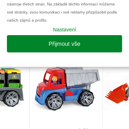
HAČEM
AROCS TYRKYS
nástroje třetích stran. Na základě těchto informací můžeme
své stránky, svou komunikaci i své reklamy přizpůsobit podle
č
725 Kč
vašich zájmů a profilu.
Nastavení
T DO KOŠÍKU
PŘIDAT DO KOŠÍKU
Přijmout vše
 ks)
skladem (poslední kus)
s