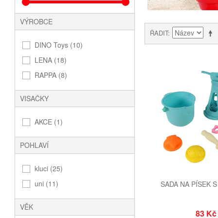
VÝROBCE
ŘADIT
DINO Toys (10)
LENA (18)
RAPPA (8)
VISAČKY
AKCE (1)
POHLAVÍ
kluci (25)
uni (11)
SADA NA PÍSEK 
VĚK
83 Kč