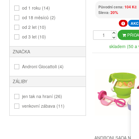
Původní cena:
104 Kč
od 1 roku (14)
Sleva:
20%
od 18 měsíců (2)
AKC
od 2 let (10)
PŘIDA
od 3 let (10)
skladem (50 a 
ZNAČKA
Androni Giocattoli (4)
ZÁLIBY
jen tak na hraní (26)
venkovní zábava (11)
ANDRONI SADA NA PÍ