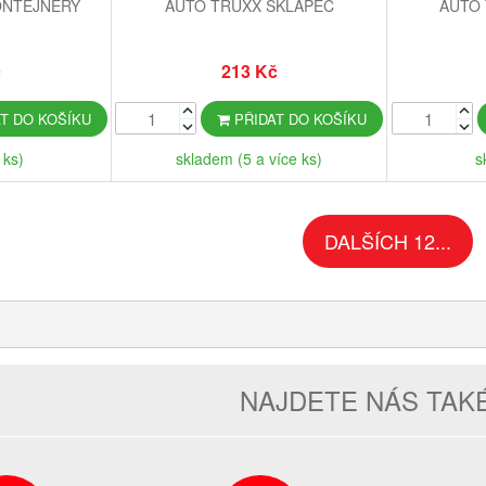
ONTEJNERY
AUTO TRUXX SKLÁPĚČ
AUTO
č
213 Kč
T DO KOŠÍKU
PŘIDAT DO KOŠÍKU
 ks)
skladem (5 a více ks)
s
DALŠÍCH 12...
NAJDETE NÁS TAK