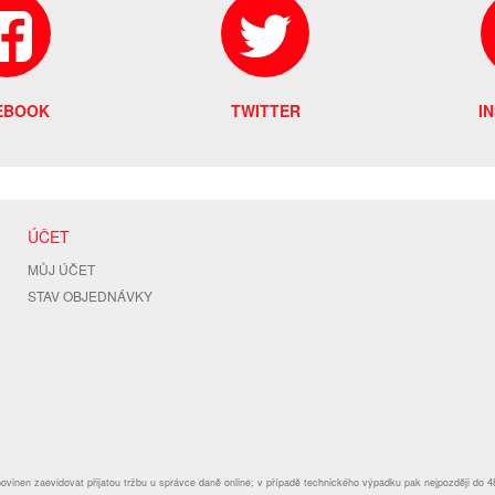
EBOOK
TWITTER
I
ÚČET
MŮJ ÚČET
STAV OBJEDNÁVKY
povinen zaevidovat přijatou tržbu u správce daně online; v případě technického výpadku pak nejpozději do 4