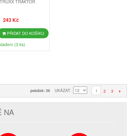
 TRUXX TRAKTOR
243 Kč
PŘIDAT DO KOŠÍKU
kladem (3 ks)
UKÁZAT
položek: 36
1
2
3
É NA