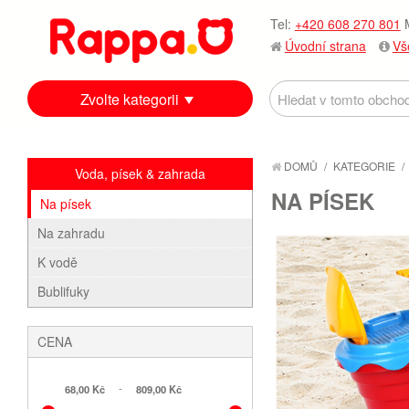
Tel:
+420 608 270 801
M
Úvodní strana
Vš
Zvolte kategorii
DOMŮ
/
KATEGORIE
/
Voda, písek & zahrada
NA PÍSEK
Na písek
Na zahradu
K vodě
Bublifuky
CENA
-
68,00 Kč
809,00 Kč