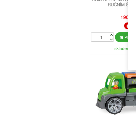
RUČNÍM ŠLE
190 K
PŘIDA
skladem (2