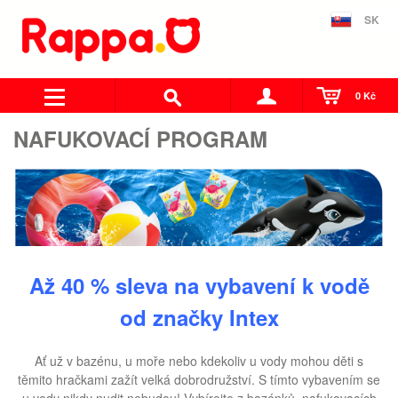
SK
0 Kč
NAFUKOVACÍ PROGRAM
Až 40 % sleva na vybavení k vodě
od značky Intex
Ať už v bazénu, u moře nebo kdekoliv u vody mohou děti s
těmito hračkami zažít velká dobrodružství. S tímto vybavením se