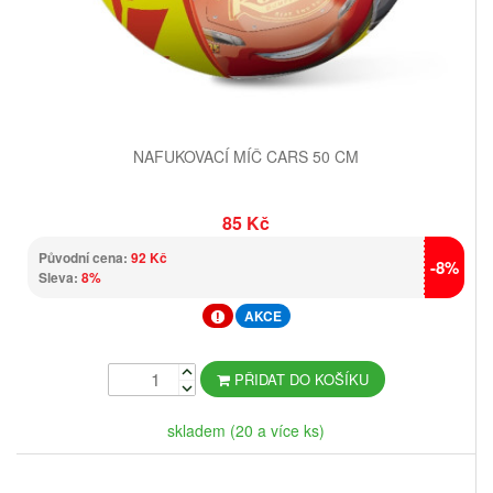
NAFUKOVACÍ MÍČ CARS 50 CM
85 Kč
Původní cena:
92 Kč
-8%
Sleva:
8%
AKCE
PŘIDAT DO KOŠÍKU
skladem (20 a více ks)