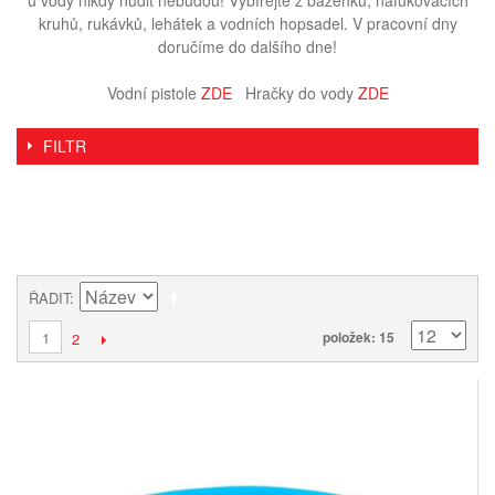
u vody nikdy nudit nebudou! Vybírejte z bazénků, nafukovacích
kruhů, rukávků, lehátek a vodních hopsadel. V pracovní dny
doručíme do dalšího dne!
Vodní pistole
ZDE
Hračky do vody
ZDE
FILTR
ŘADIT
1
položek: 15
2