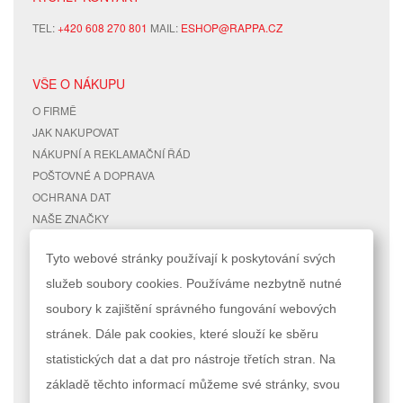
TEL:
+420 608 270 801
MAIL:
ESHOP@RAPPA.CZ
VŠE O NÁKUPU
O FIRMĚ
JAK NAKUPOVAT
NÁKUPNÍ A REKLAMAČNÍ ŘÁD
POŠTOVNÉ A DOPRAVA
OCHRANA DAT
NAŠE ZNAČKY
KONTAKTY
Tyto webové stránky používají k poskytování svých
služeb soubory cookies. Používáme nezbytně nutné
RYCHLÉ ODKAZY
ÚČET
soubory k zajištění správného fungování webových
MAPA STRÁNEK
MŮJ ÚČET
stránek. Dále pak cookies, které slouží ke sběru
VYHLEDÁVANÉ TERMÍNY
STAV OBJEDNÁVKY
POKROČILÉ VYHLEDÁVÁNÍ
statistických dat a dat pro nástroje třetích stran. Na
základě těchto informací můžeme své stránky, svou
Podle zákona o evidenci tržeb je prodávající povinen vystavit kupujícímu