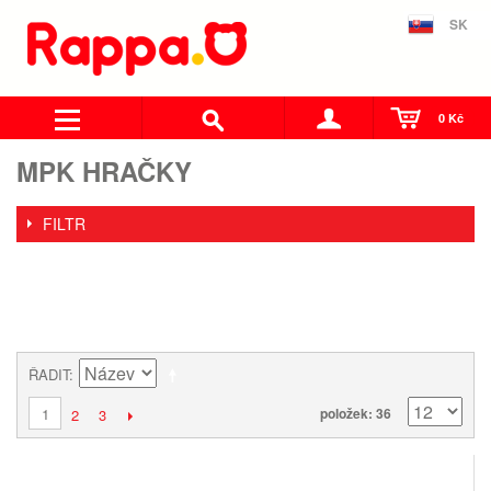
SK
0 Kč
MPK HRAČKY
FILTR
ŘADIT
1
položek: 36
2
3