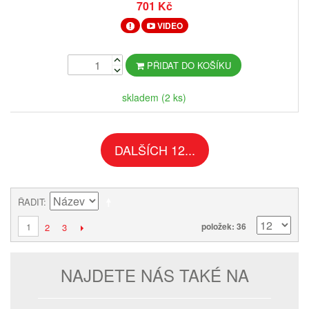
701 Kč
VIDEO
PŘIDAT DO KOŠÍKU
skladem (2 ks)
DALŠÍCH 12...
ŘADIT
1
položek: 36
2
3
NAJDETE NÁS TAKÉ NA