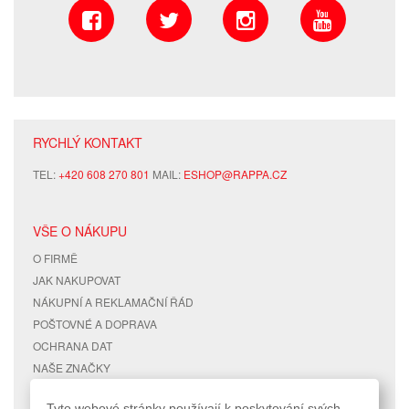
RYCHLÝ KONTAKT
TEL:
+420 608 270 801
MAIL:
ESHOP@RAPPA.CZ
VŠE O NÁKUPU
O FIRMĚ
JAK NAKUPOVAT
NÁKUPNÍ A REKLAMAČNÍ ŘÁD
POŠTOVNÉ A DOPRAVA
OCHRANA DAT
NAŠE ZNAČKY
KONTAKTY
Tyto webové stránky používají k poskytování svých