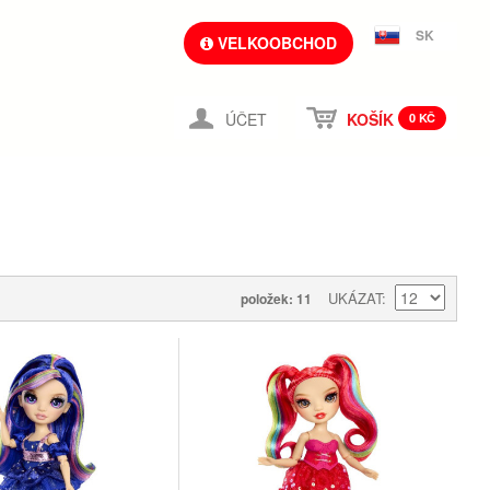
SK
VELKOOBCHOD
ÚČET
KOŠÍK
0 KČ
UKÁZAT
položek: 11