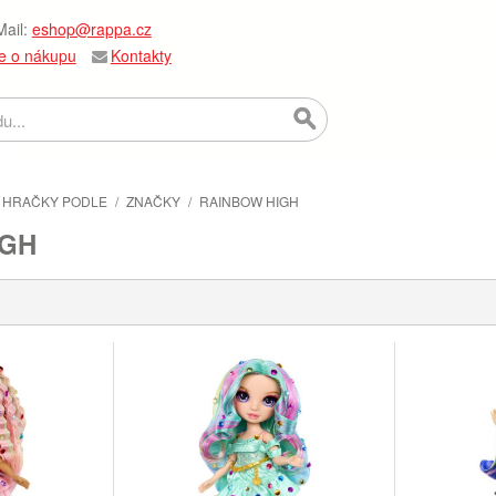
ail:
eshop@rappa.cz
e o nákupu
Kontakty
HRAČKY PODLE
/
ZNAČKY
/
RAINBOW HIGH
IGH