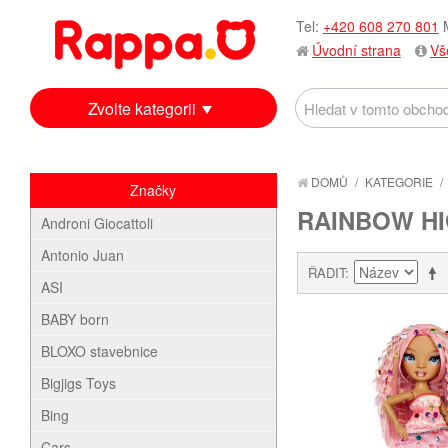
Tel:
+420 608 270 801
M
Úvodní strana
Vš
Zvolte kategorii
DOMŮ
/
KATEGORIE
/
Značky
RAINBOW H
Androni Giocattoli
Antonio Juan
ŘADIT
ASI
BABY born
BLOXO stavebnice
Bigjigs Toys
Bing
Cars