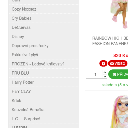
Cozy Noxxiez
Cry Babies
DeCuevas
Disney
RAINBOW HIGH B
FASHION PANENKA
Dopravní prostředky
ROSE (PI
Exkluzivní plyš
820 K
FROZEN - Ledové království
VIDEO
FRU BLU
PŘIDA
Harry Potter
skladem (5 a v
HEY CLAY
Krtek
Kouzelná Beruška
L.O.L. Surprise!
LUMPIN