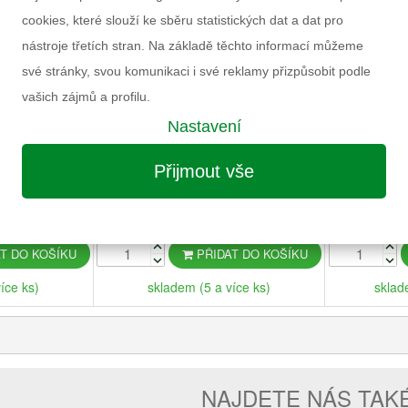
cookies, které slouží ke sběru statistických dat a dat pro
nástroje třetích stran. Na základě těchto informací můžeme
své stránky, svou komunikaci i své reklamy přizpůsobit podle
vašich zájmů a profilu.
Nastavení
HION PANENKA
RAINBOW HIGH FASHION PANENKA
RAINBOW 
LER BRADSHAW
V PLAVKÁCH - VIOLET WILLOW
SESTŘI
Přijmout vše
č
500 Kč
DEO
VIDEO
T DO KOŠÍKU
PŘIDAT DO KOŠÍKU
íce ks)
skladem (5 a více ks)
sklad
NAJDETE NÁS TAK