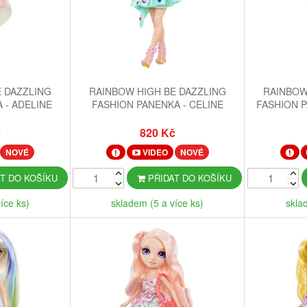
E DAZZLING
RAINBOW HIGH BE DAZZLING
RAINBOW
 - ADELINE
FASHION PANENKA - CELINE
FASHION P
NK)
TURQUOISE (TEAL)
B
č
820 Kč
NOVÉ
VIDEO
NOVÉ
T DO KOŠÍKU
PŘIDAT DO KOŠÍKU
íce ks)
skladem (5 a více ks)
skla