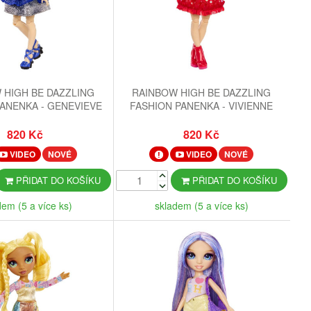
 HIGH BE DAZZLING
RAINBOW HIGH BE DAZZLING
ANENKA - GENEVIEVE
FASHION PANENKA - VIVIENNE
LEUE (BLUE)
ROUGE (RED)
820 Kč
820 Kč
VIDEO
NOVÉ
VIDEO
NOVÉ
PŘIDAT DO KOŠÍKU
PŘIDAT DO KOŠÍKU
dem (5 a více ks)
skladem (5 a více ks)