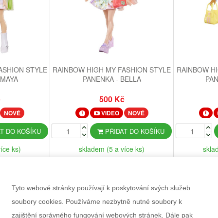
ASHION STYLE
RAINBOW HIGH MY FASHION STYLE
RAINBOW HI
AMAYA
PANENKA - BELLA
PAN
č
500 Kč
NOVÉ
VIDEO
NOVÉ
T DO KOŠÍKU
PŘIDAT DO KOŠÍKU
íce ks)
skladem (5 a více ks)
skla
Tyto webové stránky používají k poskytování svých služeb
soubory cookies. Používáme nezbytně nutné soubory k
zajištění správného fungování webových stránek. Dále pak