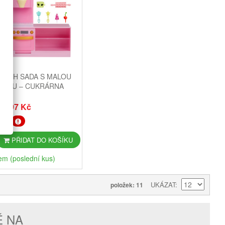
HIGH SADA S MALOU
ČKOU – CUKRÁRNA
497 Kč
PŘIDAT DO KOŠÍKU
em (poslední kus)
UKÁZAT
položek: 11
É NA