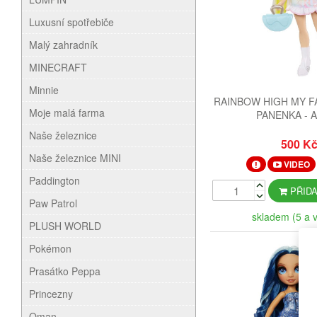
Luxusní spotřebiče
Malý zahradník
MINECRAFT
Minnie
RAINBOW HIGH MY F
Moje malá farma
PANENKA - 
Naše železnice
500 K
Naše železnice MINI
VIDEO
Paddington
PŘIDA
Paw Patrol
skladem (5 a v
PLUSH WORLD
Pokémon
Prasátko Peppa
Princezny
Qman