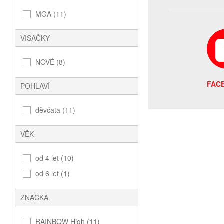
MGA (11)
VISAČKY
NOVÉ (8)
FAC
POHLAVÍ
děvčata (11)
VĚK
od 4 let (10)
od 6 let (1)
ZNAČKA
RAINBOW High (11)