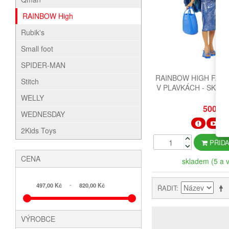
RAINBOW High
Rubik's
Small foot
SPIDER-MAN
RAINBOW HIGH FAS
Stitch
V PLAVKÁCH - SKY
WELLY
500 K
WEDNESDAY
VI
2Kids Toys
PŘIDA
CENA
skladem (5 a v
-
497,00 Kč
820,00 Kč
ŘADIT
VÝROBCE