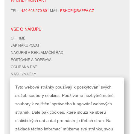
RYCHLÝ KONTAKT
TEL:
+420 608 270 801
MAIL:
ESHOP@RAPPA.CZ
VŠE O NÁKUPU
O FIRMĚ
JAK NAKUPOVAT
NÁKUPNÍ A REKLAMAČNÍ ŘÁD
POŠTOVNÉ A DOPRAVA
OCHRANA DAT
NAŠE ZNAČKY
KONTAKTY
Tyto webové stránky používají k poskytování svých
služeb soubory cookies. Používáme nezbytně nutné
RYCHLÉ ODKAZY
ÚČET
soubory k zajištění správného fungování webových
MAPA STRÁNEK
MŮJ ÚČET
stránek. Dále pak cookies, které slouží ke sběru
VYHLEDÁVANÉ TERMÍNY
STAV OBJEDNÁVKY
POKROČILÉ VYHLEDÁVÁNÍ
statistických dat a dat pro nástroje třetích stran. Na
základě těchto informací můžeme své stránky, svou