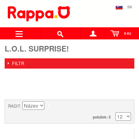
SK
0 Kč
L.O.L. SURPRISE!
FILTR
ŘADIT
položek: 5