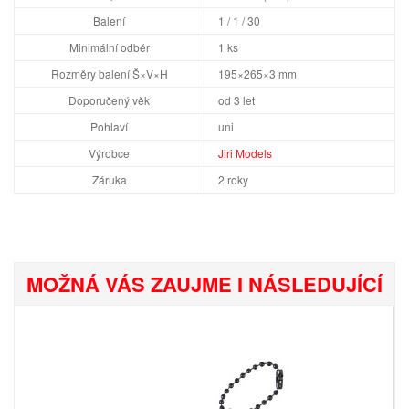
Balení
1 / 1 / 30
Minimální odběr
1 ks
Rozměry balení Š×V×H
195×265×3 mm
Doporučený věk
od 3 let
Pohlaví
uni
Výrobce
Jiri Models
Záruka
2 roky
MOŽNÁ VÁS ZAUJME I NÁSLEDUJÍCÍ