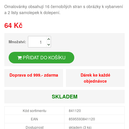
Omalovánky obsahují 16 černobílých stran s obrázky k vybarvení
a 2 listy samolepek k dolepení.
64 Kč
Množství:
PŘIDAT DO KOŠÍKU
Doprava od 999.- zdarma
Dárek ke každé
objednávce
SKLADEM
Kód sortimentu
841120
EAN
8595593841120
Dostupnost
skladem (3 ks)