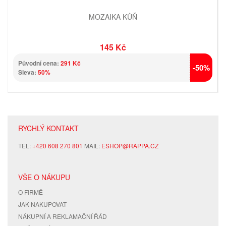
MOZAIKA KŮŇ
145 Kč
Původní cena:
291 Kč
-50%
Sleva:
50%
RYCHLÝ KONTAKT
TEL:
+420 608 270 801
MAIL:
ESHOP@RAPPA.CZ
VŠE O NÁKUPU
O FIRMĚ
JAK NAKUPOVAT
NÁKUPNÍ A REKLAMAČNÍ ŘÁD