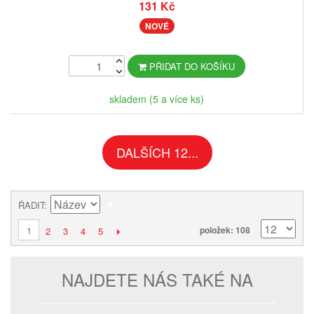
131 Kč
NOVÉ
PŘIDAT DO KOŠÍKU
skladem (5 a více ks)
DALŠÍCH 12...
ŘADIT
1
položek: 108
2
3
4
5
NAJDETE NÁS TAKÉ NA