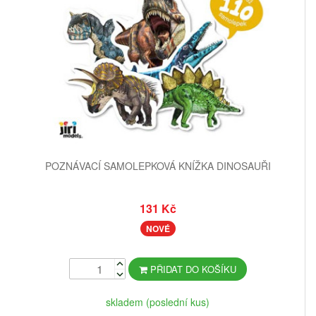
POZNÁVACÍ SAMOLEPKOVÁ KNÍŽKA DINOSAUŘI
131 Kč
NOVÉ
PŘIDAT DO KOŠÍKU
skladem (poslední kus)