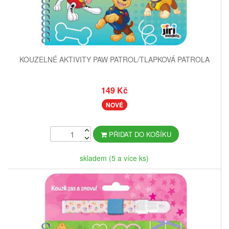
KOUZELNÉ AKTIVITY PAW PATROL/TLAPKOVÁ PATROLA
149 Kč
NOVÉ
PŘIDAT DO KOŠÍKU
skladem (5 a více ks)