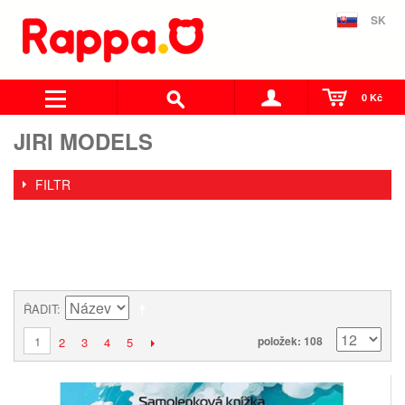
SK
0 Kč
JIRI MODELS
FILTR
ŘADIT
1
položek: 108
2
3
4
5