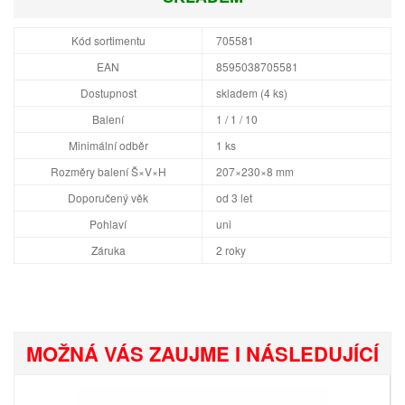
Kód sortimentu
705581
EAN
8595038705581
Dostupnost
skladem (4 ks)
Balení
1 / 1 / 10
Minimální odběr
1 ks
Rozměry balení Š×V×H
207×230×8 mm
Doporučený věk
od 3 let
Pohlaví
uni
Záruka
2 roky
MOŽNÁ VÁS ZAUJME I NÁSLEDUJÍCÍ