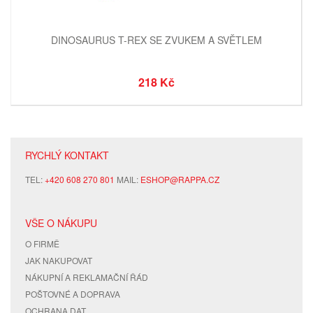
DINOSAURUS T-REX SE ZVUKEM A SVĚTLEM
218 Kč
RYCHLÝ KONTAKT
TEL:
+420 608 270 801
MAIL:
ESHOP@RAPPA.CZ
VŠE O NÁKUPU
O FIRMĚ
JAK NAKUPOVAT
NÁKUPNÍ A REKLAMAČNÍ ŘÁD
POŠTOVNÉ A DOPRAVA
OCHRANA DAT