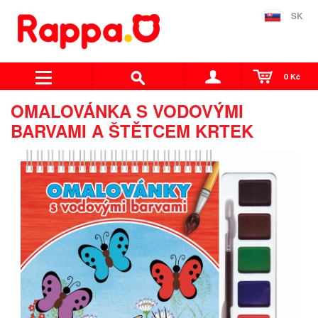
SK
0 Kč
OMALOVÁNKA S VODOVÝMI
BARVAMI A ŠTĚTCEM KRTEK