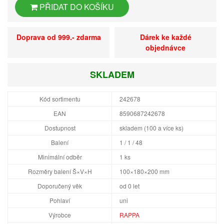
PŘIDAT DO KOŠÍKU
Doprava od 999.- zdarma
Dárek ke každé
objednávce
SKLADEM
Kód sortimentu
242678
EAN
8590687242678
Dostupnost
skladem (100 a více ks)
Balení
1 / 1 / 48
Minimální odběr
1 ks
Rozměry balení Š×V×H
100×180×200 mm
Doporučený věk
od 0 let
Pohlaví
uni
Výrobce
RAPPA