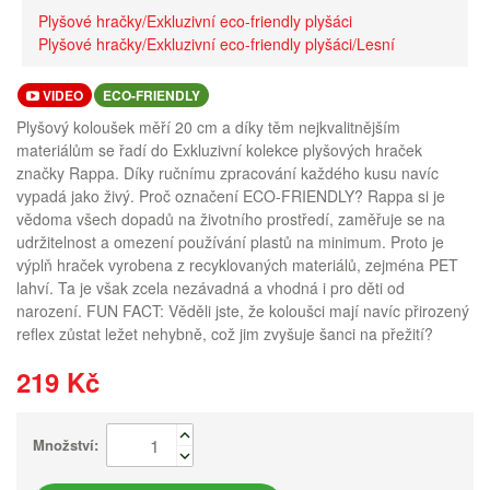
Plyšové hračky/Exkluzivní eco-friendly plyšáci
Plyšové hračky/Exkluzivní eco-friendly plyšáci/Lesní
VIDEO
ECO-FRIENDLY
Plyšový koloušek měří 20 cm a díky těm nejkvalitnějším
materiálům se řadí do Exkluzivní kolekce plyšových hraček
značky Rappa. Díky ručnímu zpracování každého kusu navíc
vypadá jako živý. Proč označení ECO-FRIENDLY? Rappa si je
vědoma všech dopadů na životního prostředí, zaměřuje se na
udržitelnost a omezení používání plastů na minimum. Proto je
výplň hraček vyrobena z recyklovaných materiálů, zejména PET
lahví. Ta je však zcela nezávadná a vhodná i pro děti od
narození. FUN FACT: Věděli jste, že koloušci mají navíc přirozený
reflex zůstat ležet nehybně, což jim zvyšuje šanci na přežití?
219 Kč
Množství: