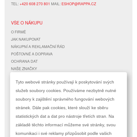
TEL:
+420 608 270 801
MAIL:
ESHOP@RAPPA.CZ
VŠE O NÁKUPU
O FIRMĚ
JAK NAKUPOVAT
NÁKUPNÍ A REKLAMAČNÍ ŘÁD
POŠTOVNÉ A DOPRAVA
OCHRANA DAT
NAŠE ZNAČKY
KONTAKTY
Tyto webové stránky používají k poskytování svých
služeb soubory cookies. Používáme nezbytně nutné
RYCHLÉ ODKAZY
ÚČET
soubory k zajištění správného fungování webových
MAPA STRÁNEK
MŮJ ÚČET
stránek. Dále pak cookies, které slouží ke sběru
VYHLEDÁVANÉ TERMÍNY
STAV OBJEDNÁVKY
POKROČILÉ VYHLEDÁVÁNÍ
statistických dat a dat pro nástroje třetích stran. Na
základě těchto informací můžeme své stránky, svou
Podle zákona o evidenci tržeb je prodávající povinen vystavit kupujícímu
komunikaci i své reklamy přizpůsobit podle vašich
účtenku. Zároveň je povinen zaevidovat přijatou tržbu u správce daně