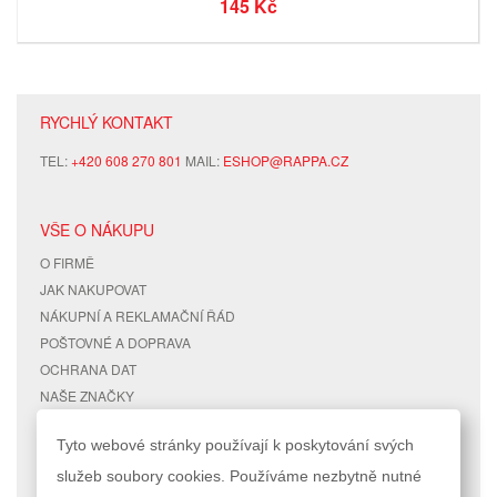
145 Kč
RYCHLÝ KONTAKT
TEL:
+420 608 270 801
MAIL:
ESHOP@RAPPA.CZ
VŠE O NÁKUPU
O FIRMĚ
JAK NAKUPOVAT
NÁKUPNÍ A REKLAMAČNÍ ŘÁD
POŠTOVNÉ A DOPRAVA
OCHRANA DAT
NAŠE ZNAČKY
KONTAKTY
Tyto webové stránky používají k poskytování svých
služeb soubory cookies. Používáme nezbytně nutné
RYCHLÉ ODKAZY
ÚČET