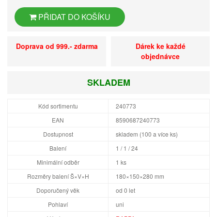
PŘIDAT DO KOŠÍKU
Doprava od 999.- zdarma
Dárek ke každé
objednávce
SKLADEM
Kód sortimentu
240773
EAN
8590687240773
Dostupnost
skladem (100 a více ks)
Balení
1 / 1 / 24
Minimální odběr
1 ks
Rozměry balení Š×V×H
180×150×280 mm
Doporučený věk
od 0 let
Pohlaví
uni