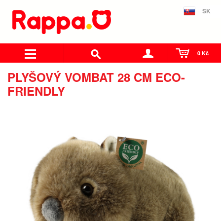
SK
0 Kč
PLYŠOVÝ VOMBAT 28 CM ECO-
FRIENDLY