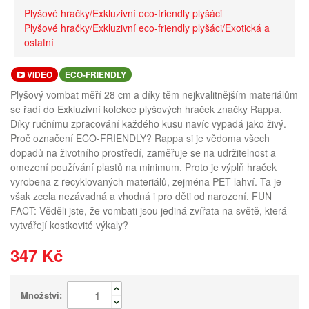
Plyšové hračky/Exkluzivní eco-friendly plyšáci
Plyšové hračky/Exkluzivní eco-friendly plyšáci/Exotická a
ostatní
VIDEO
ECO-FRIENDLY
Plyšový vombat měří 28 cm a díky těm nejkvalitnějším materiálům
se řadí do Exkluzivní kolekce plyšových hraček značky Rappa.
Díky ručnímu zpracování každého kusu navíc vypadá jako živý.
Proč označení ECO-FRIENDLY? Rappa si je vědoma všech
dopadů na životního prostředí, zaměřuje se na udržitelnost a
omezení používání plastů na minimum. Proto je výplň hraček
vyrobena z recyklovaných materiálů, zejména PET lahví. Ta je
však zcela nezávadná a vhodná i pro děti od narození. FUN
FACT: Věděli jste, že vombati jsou jediná zvířata na světě, která
vytvářejí kostkovité výkaly?
347 Kč
Množství: