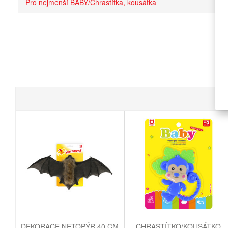
Pro nejmenší BABY/Chrastítka, kousátka
DEKORACE NETOPÝR 40 CM
CHRASTÍTKO/KOUSÁTKO