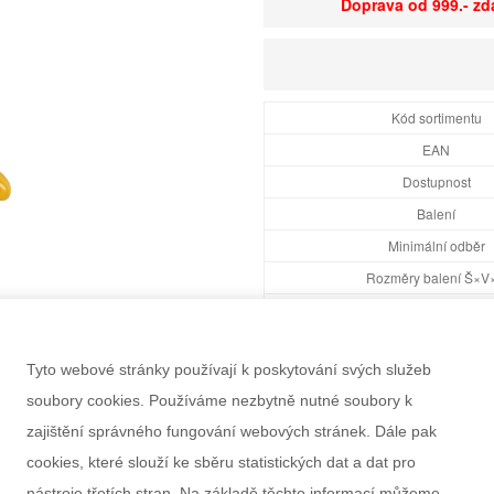
Doprava od 999.- z
Kód sortimentu
EAN
Dostupnost
Balení
Minimální odběr
Rozměry balení Š×V
Doporučený věk
Pohlaví
Tyto webové stránky používají k poskytování svých služeb
Výrobce
soubory cookies. Používáme nezbytně nutné soubory k
Záruka
zajištění správného fungování webových stránek. Dále pak
Informace k výrobku
cookies, které slouží ke sběru statistických dat a dat pro
nástroje třetích stran. Na základě těchto informací můžeme