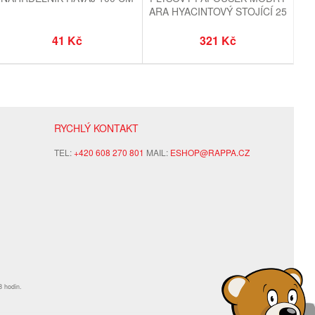
ARA HYACINTOVÝ STOJÍCÍ 25
CM ECO-FRIENDLY
41 Kč
321 Kč
RYCHLÝ KONTAKT
TEL:
+420 608 270 801
MAIL:
ESHOP@RAPPA.CZ
8 hodin.