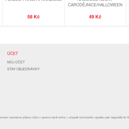
ČARODĚJNICE/HALLOWEEN
58 Kč
49 Kč
ÚČET
MŮJ ÚČET
STAV OBJEDNÁVKY
povinen zaevidovat přijatou tržbu u správce daně online; v případě technického výpadku pak nejpozději do 4