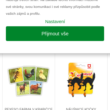
své stránky, svou komunikaci i své reklamy přizpůsobit podle
vašich zájmů a profilu.
Nastavení
Přijmout vše
MOŽNÁ VÁS ZAUJME I NÁSLEDUJÍCÍ
PEXESO FARMA V KRABIČCE
NÁUŠNICE KOČKY