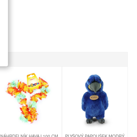
NÁHRDELNÍK HAVAJ 100 CM
PLYŠOVÝ PAPOUŠEK MODRÝ