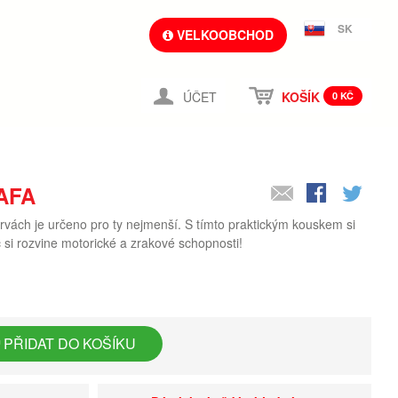
SK
VELKOOBCHOD
ÚČET
KOŠÍK
0 KČ
AFA
arvách je určeno pro ty nejmenší. S tímto praktickým kouskem si
 si rozvine motorické a zrakové schopnosti!
PŘIDAT DO KOŠÍKU