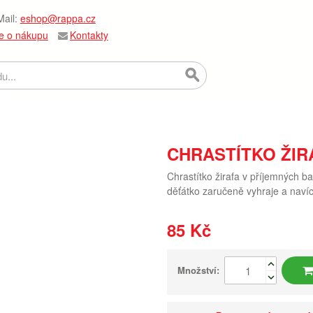
ail:
eshop@rappa.cz
e o nákupu
Kontakty
CHRASTÍTKO ŽIR
Chrastítko žirafa v příjemných b
děťátko zaručeně vyhraje a navíc
85 Kč
Množství: