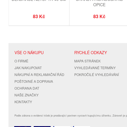
OPICE
83 Kč
83 Kč
VŠE O NÁKUPU
RYCHLÉ ODKAZY
O FIRMĚ
MAPA STRÁNEK
JAK NAKUPOVAT
VYHLEDÁVANÉ TERMÍNY
NÁKUPNÍ A REKLAMAČNÍ ŘÁD
POKROČILÉ VYHLEDÁVÁNÍ
POŠTOVNÉ A DOPRAVA
OCHRANA DAT
NAŠE ZNAČKY
KONTAKTY
Podle zákona o evidenci tržeb je prodávající povinen vystavit kupujícímu účtenku. Zároveň je 