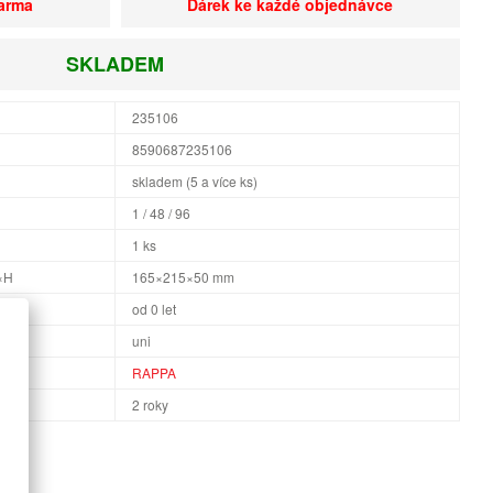
darma
Dárek ke každé objednávce
SKLADEM
235106
8590687235106
skladem (5 a více ks)
1 / 48 / 96
1 ks
×H
165×215×50 mm
od 0 let
uni
RAPPA
2 roky