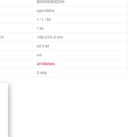
8595593832234
vyprodáno
1 / 1 / 50
1 ks
×H
149×210×2 mm
od 3 let
uni
Jiri Models
2 roky