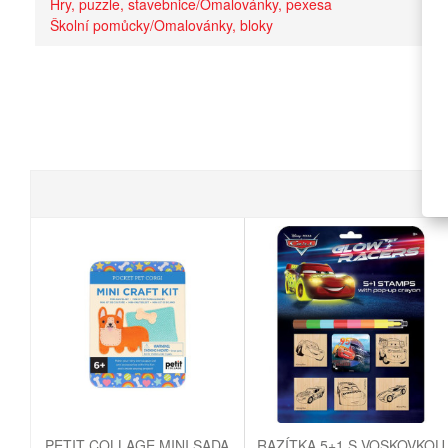
Hry, puzzle, stavebnice/Omalovánky, pexesa
Školní pomůcky/Omalovánky, bloky
PETIT COLLAGE MINI SADA
RAZÍTKA 5+1 S VOSKOVKOU