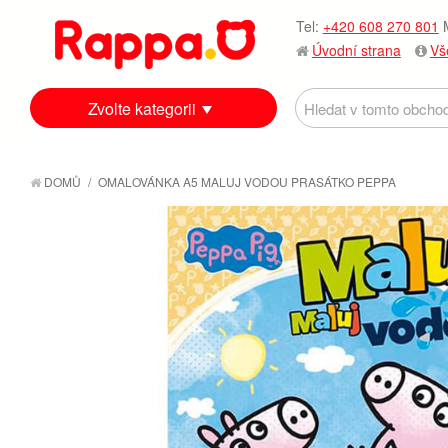
Tel:
+420 608 270 801
M
Úvodní strana
Vš
Zvolte kategorii
DOMŮ
/
OMALOVÁNKA A5 MALUJ VODOU PRASÁTKO PEPPA