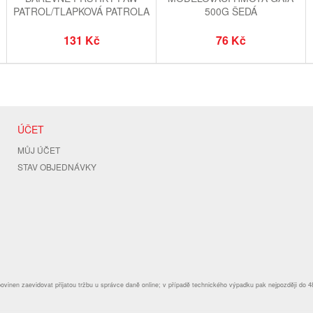
PATROL/TLAPKOVÁ PATROLA
500G ŠEDÁ
RUŽOVÉ
131 Kč
76 Kč
ÚČET
MŮJ ÚČET
STAV OBJEDNÁVKY
povinen zaevidovat přijatou tržbu u správce daně online; v případě technického výpadku pak nejpozději do 4