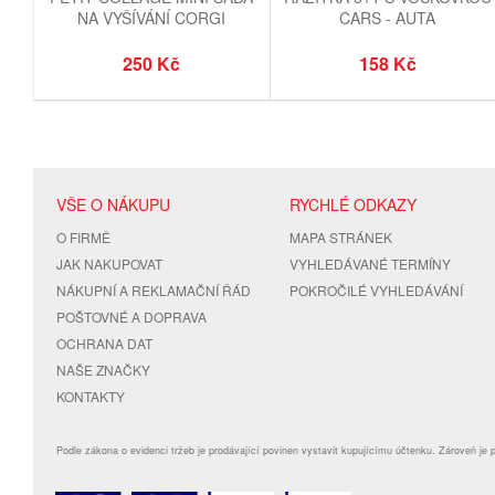
NA VYŠÍVÁNÍ CORGI
CARS - AUTA
250 Kč
158 Kč
VŠE O NÁKUPU
RYCHLÉ ODKAZY
O FIRMĚ
MAPA STRÁNEK
JAK NAKUPOVAT
VYHLEDÁVANÉ TERMÍNY
NÁKUPNÍ A REKLAMAČNÍ ŘÁD
POKROČILÉ VYHLEDÁVÁNÍ
POŠTOVNÉ A DOPRAVA
OCHRANA DAT
NAŠE ZNAČKY
KONTAKTY
Podle zákona o evidenci tržeb je prodávající povinen vystavit kupujícímu účtenku. Zároveň je 