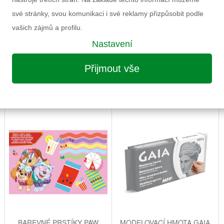
své stránky, svou komunikaci i své reklamy přizpůsobit podle
vašich zájmů a profilu.
Nastavení
Přijmout vše
MOŽNÁ VÁS ZAUJME I NÁSLEDUJÍCÍ
BAREVNÉ PRSTÍKY PAW
MODELOVACÍ HMOTA GAIA