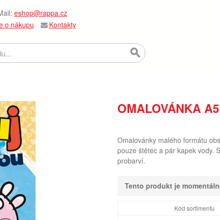
ail:
eshop@rappa.cz
e o nákupu
Kontakty
OMALOVÁNKA A5
Omalovánky malého formátu obsah
pouze štětec a pár kapek vody. S
probarví.
Tento produkt je momentál
Kód sortimentu