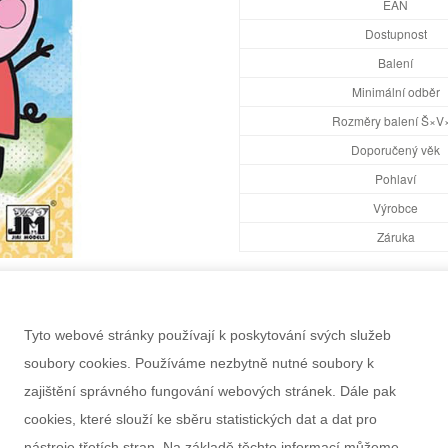
EAN
Dostupnost
Balení
Minimální odběr
Rozměry balení Š×V
Doporučený věk
Pohlaví
Výrobce
Záruka
Tyto webové stránky používají k poskytování svých služeb
soubory cookies. Používáme nezbytně nutné soubory k
zajištění správného fungování webových stránek. Dále pak
cookies, které slouží ke sběru statistických dat a dat pro
nástroje třetích stran. Na základě těchto informací můžeme