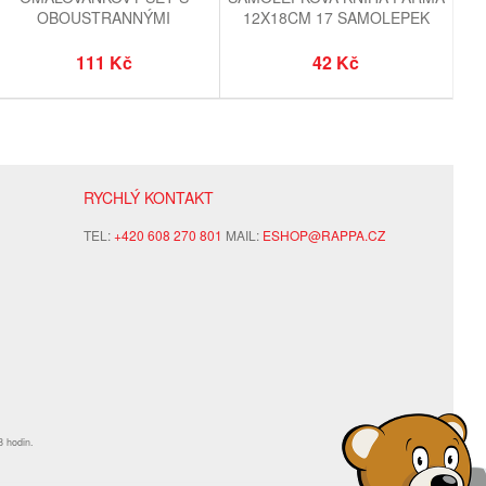
OBOUSTRANNÝMI
12X18CM 17 SAMOLEPEK
VOSKOVKAMI FROZEN -
LEDOVÉ KRÁLOVSTVÍ
111 Kč
42 Kč
RYCHLÝ KONTAKT
TEL:
+420 608 270 801
MAIL:
ESHOP@RAPPA.CZ
8 hodin.