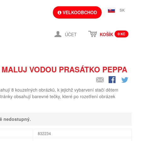
SK
VELKOOBCHOD
ÚČET
KOŠÍK
0 KČ
 MALUJ VODOU PRASÁTKO PEPPA
ují 8 kouzelných obrázků, k jejichž vybarvení stačí dětem
tránky obsahují barevné tečky, které po rozetření obrázek
ně nedostupný.
832234