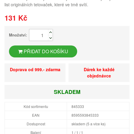
list originálních tetovaček, které ve tmě svítí.
131 Kč
Množství:
PŘIDAT DO KOŠÍKU
Doprava od 999.- zdarma
Dárek ke každé
objednávce
SKLADEM
Kód sortimentu
845333
EAN
8595593845333
Dostupnost
skladem (5 a více ks)
Balení
1 / 1 / 1