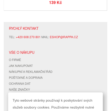
139 Kč
RYCHLÝ KONTAKT
TEL:
+420 608 270 801
MAIL:
ESHOP@RAPPA.CZ
VŠE O NÁKUPU
O FIRMĚ
JAK NAKUPOVAT
NÁKUPNÍ A REKLAMAČNÍ ŘÁD
POŠTOVNÉ A DOPRAVA
OCHRANA DAT
NAŠE ZNAČKY
KONTAKTY
Tyto webové stránky používají k poskytování svých
služeb soubory cookies. Používáme nezbytně nutné
RYCHLÉ ODKAZY
ÚČET