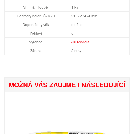
Minimální odběr
1 ks
Rozměry balení Š×V×H
210×274×4 mm
Doporučený věk
od 3 let
Pohlaví
uni
Výrobce
Jiri Models
Záruka
2 roky
MOŽNÁ VÁS ZAUJME I NÁSLEDUJÍCÍ