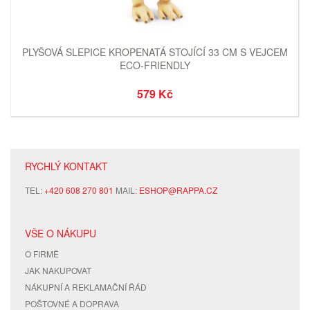
PLYŠOVÁ SLEPICE KROPENATÁ STOJÍCÍ 33 CM S VEJCEM
ECO-FRIENDLY
579 Kč
RYCHLÝ KONTAKT
TEL:
+420 608 270 801
MAIL:
ESHOP@RAPPA.CZ
VŠE O NÁKUPU
O FIRMĚ
JAK NAKUPOVAT
NÁKUPNÍ A REKLAMAČNÍ ŘÁD
POŠTOVNÉ A DOPRAVA