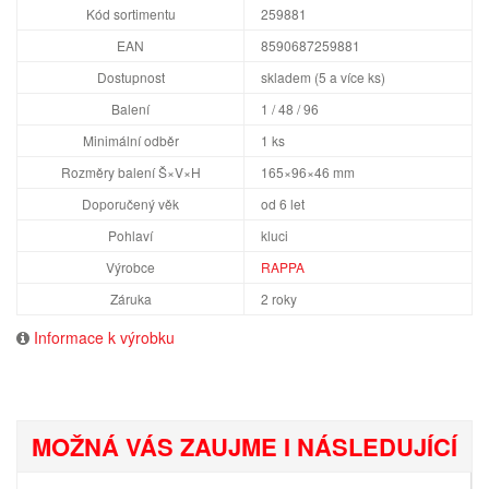
Kód sortimentu
259881
EAN
8590687259881
Dostupnost
skladem (5 a více ks)
Balení
1 / 48 / 96
Minimální odběr
1 ks
Rozměry balení Š×V×H
165×96×46 mm
Doporučený věk
od 6 let
Pohlaví
kluci
Výrobce
RAPPA
Záruka
2 roky
Informace k výrobku
MOŽNÁ VÁS ZAUJME I NÁSLEDUJÍCÍ