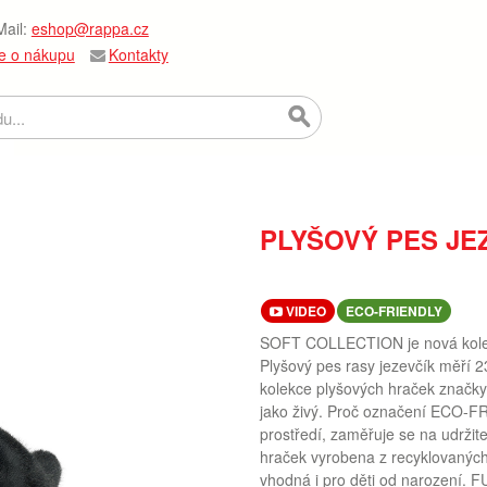
ail:
eshop@rappa.cz
e o nákupu
Kontakty
PLYŠOVÝ PES JE
VIDEO
ECO-FRIENDLY
SOFT COLLECTION je nová kolekc
Plyšový pes rasy jezevčík měří 2
kolekce plyšových hraček značk
jako živý. Proč označení ECO-F
prostředí, zaměřuje se na udržit
hraček vyrobena z recyklovaných
vhodná i pro děti od narození. FU