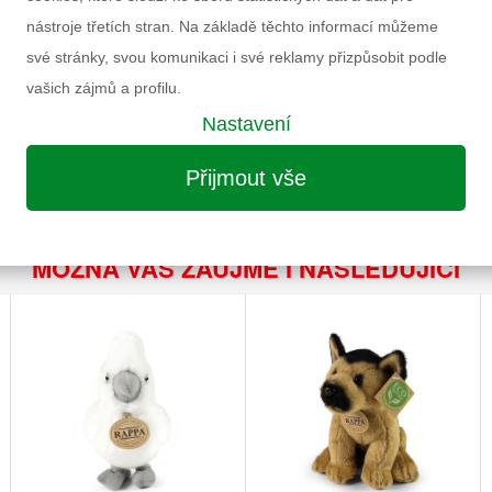
Doporučený věk
nástroje třetích stran. Na základě těchto informací můžeme
TION
Pohlaví
své stránky, svou komunikaci i své reklamy přizpůsobit podle
Výrobce
vašich zájmů a profilu.
Záruka
Nastavení
Informace k výrobku
Přijmout vše
MOŽNÁ VÁS ZAUJME I NÁSLEDUJÍCÍ