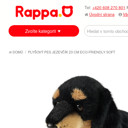
Tel:
+420 608 270 801
M
Úvodní strana
Vš
Zvolte kategorii
DOMŮ
/
PLYŠOVÝ PES JEZEVČÍK 23 CM ECO-FRIENDLY SOFT