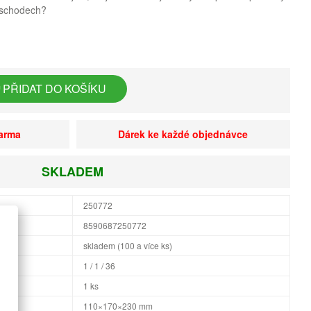
 schodech?
PŘIDAT DO KOŠÍKU
darma
Dárek ke každé objednávce
SKLADEM
250772
8590687250772
skladem (100 a více ks)
1 / 1 / 36
1 ks
×H
110×170×230 mm