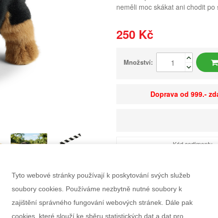
neměli moc skákat ani chodit po
250 Kč
Množství:
Doprava od 999.- z
Kód sortimentu
EAN
Dostupnost
Tyto webové stránky používají k poskytování svých služeb
Balení
soubory cookies. Používáme nezbytně nutné soubory k
Minimální odběr
zajištění správného fungování webových stránek. Dále pak
Rozměry balení Š×V
cookies, které slouží ke sběru statistických dat a dat pro