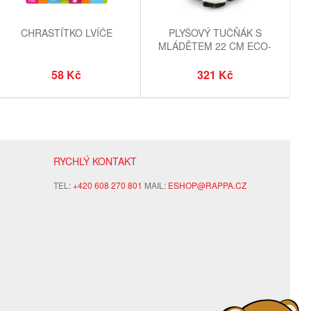
CHRASTÍTKO LVÍČE
PLYŠOVÝ TUČŇÁK S
MLÁDĚTEM 22 CM ECO-
FRIENDLY
58 Kč
321 Kč
RYCHLÝ KONTAKT
TEL:
+420 608 270 801
MAIL:
ESHOP@RAPPA.CZ