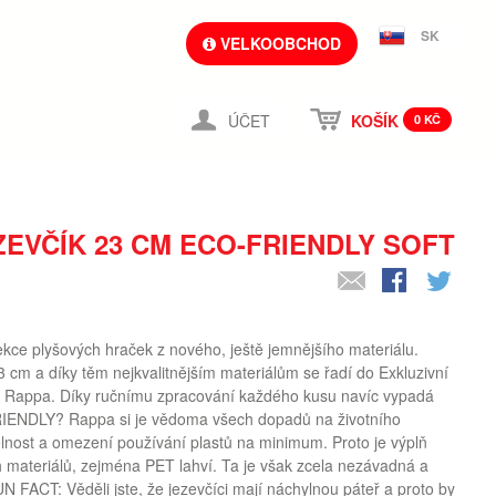
SK
VELKOOBCHOD
ÚČET
KOŠÍK
0 KČ
ZEVČÍK 23 CM ECO-FRIENDLY SOFT
e plyšových hraček z nového, ještě jemnějšího materiálu.
3 cm a díky těm nejkvalitnějším materiálům se řadí do Exkluzivní
y Rappa. Díky ručnímu zpracování každého kusu navíc vypadá
RIENDLY? Rappa si je vědoma všech dopadů na životního
elnost a omezení používání plastů na minimum. Proto je výplň
 materiálů, zejména PET lahví. Ta je však zcela nezávadná a
N FACT: Věděli jste, že jezevčíci mají náchylnou páteř a proto by