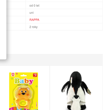
od 0 let
uni
RAPPA
2 roky