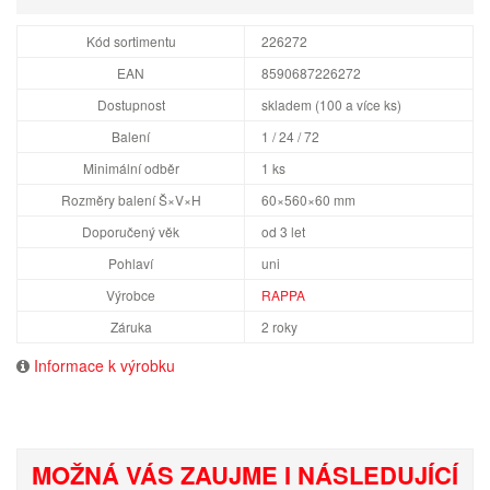
Kód sortimentu
226272
EAN
8590687226272
Dostupnost
skladem (100 a více ks)
Balení
1 / 24 / 72
Minimální odběr
1 ks
Rozměry balení Š×V×H
60×560×60 mm
Doporučený věk
od 3 let
Pohlaví
uni
Výrobce
RAPPA
Záruka
2 roky
Informace k výrobku
MOŽNÁ VÁS ZAUJME I NÁSLEDUJÍCÍ