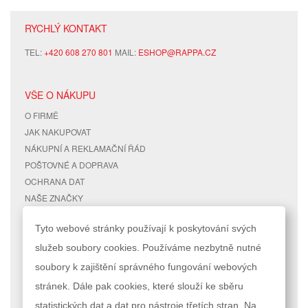
RYCHLÝ KONTAKT
TEL:
+420 608 270 801
MAIL:
ESHOP@RAPPA.CZ
VŠE O NÁKUPU
O FIRMĚ
JAK NAKUPOVAT
NÁKUPNÍ A REKLAMAČNÍ ŘÁD
POŠTOVNÉ A DOPRAVA
OCHRANA DAT
NAŠE ZNAČKY
KONTAKTY
Tyto webové stránky používají k poskytování svých
služeb soubory cookies. Používáme nezbytně nutné
RYCHLÉ ODKAZY
ÚČET
soubory k zajištění správného fungování webových
MAPA STRÁNEK
MŮJ ÚČET
stránek. Dále pak cookies, které slouží ke sběru
VYHLEDÁVANÉ TERMÍNY
STAV OBJEDNÁVKY
POKROČILÉ VYHLEDÁVÁNÍ
statistických dat a dat pro nástroje třetích stran. Na