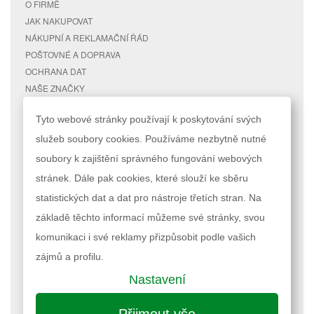
O FIRMĚ
JAK NAKUPOVAT
NÁKUPNÍ A REKLAMAČNÍ ŘÁD
POŠTOVNÉ A DOPRAVA
OCHRANA DAT
NAŠE ZNAČKY
KONTAKTY
Tyto webové stránky používají k poskytování svých
služeb soubory cookies. Používáme nezbytně nutné
RYCHLÉ ODKAZY
ÚČET
soubory k zajištění správného fungování webových
MAPA STRÁNEK
MŮJ ÚČET
stránek. Dále pak cookies, které slouží ke sběru
VYHLEDÁVANÉ TERMÍNY
STAV OBJEDNÁVKY
POKROČILÉ VYHLEDÁVÁNÍ
statistických dat a dat pro nástroje třetích stran. Na
základě těchto informací můžeme své stránky, svou
Podle zákona o evidenci tržeb je prodávající povinen vystavit kupujícímu
komunikaci i své reklamy přizpůsobit podle vašich
účtenku. Zároveň je povinen zaevidovat přijatou tržbu u správce daně
online; v případě technického výpadku pak nejpozději do 48 hodin.
zájmů a profilu.
Nastavení
Nastavení cookies
| © 2023 RAPPA.cz
Přijmout vše