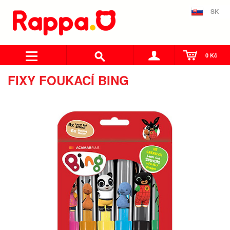
SK
0 Kč
FIXY FOUKACÍ BING