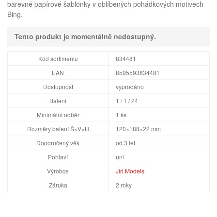
barevné papírové šablonky v oblíbených pohádkových motivech
Bing.
Tento produkt je momentálně nedostupný.
Kód sortimentu
834481
EAN
8595593834481
Dostupnost
vyprodáno
Balení
1 / 1 / 24
Minimální odběr
1 ks
Rozměry balení Š×V×H
120×188×22 mm
Doporučený věk
od 3 let
Pohlaví
uni
Výrobce
Jiri Models
Záruka
2 roky