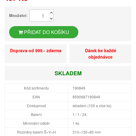
Množství:
PŘIDAT DO KOŠÍKU
Doprava od 999.- zdarma
Dárek ke každé
objednávce
SKLADEM
Kód sortimentu
190849
EAN
8590687190849
Dostupnost
skladem (100 a více ks)
Balení
1 / 1 / 24
Minimální odběr
1 ks
Rozměry balení Š×V×H
310×130×80 mm