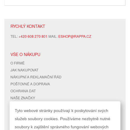
RYCHLÝ KONTAKT
TEL:
+420 608 270 801
MAIL:
ESHOP@RAPPA.CZ
VŠE O NÁKUPU
O FIRMĚ
JAK NAKUPOVAT
NÁKUPNÍ A REKLAMAČNÍ ŘÁD
POŠTOVNÉ A DOPRAVA
OCHRANA DAT
NAŠE ZNAČKY
KONTAKTY
Tyto webové stránky používají k poskytování svých
služeb soubory cookies. Používáme nezbytně nutné
RYCHLÉ ODKAZY
ÚČET
soubory k zajištění správného fungování webových
MAPA STRÁNEK
MŮJ ÚČET