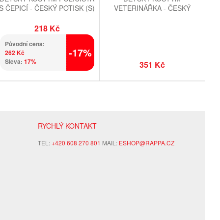
S ČEPICÍ - ČESKÝ POTISK (S)
VETERINÁŘKA - ČESKÝ
POTISK (S) E-OBAL
218 Kč
Původní cena:
-17%
262 Kč
Sleva:
17%
351 Kč
RYCHLÝ KONTAKT
TEL:
+420 608 270 801
MAIL:
ESHOP@RAPPA.CZ