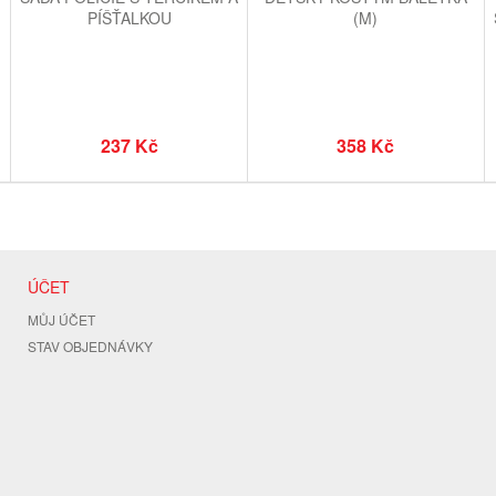
PÍŠŤALKOU
(M)
237 Kč
358 Kč
ÚČET
MŮJ ÚČET
STAV OBJEDNÁVKY