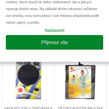
cookies, které slouží ke sběru statistických dat a dat pro
nástroje třetích stran. Na základě těchto informací můžeme
své stránky, svou komunikaci i své reklamy přizpůsobit podle
vašich zájmů a profilu.
Nastavení
Přijmout vše
MOŽNÁ VÁS ZAUJME I NÁSLEDUJÍCÍ
S
SADA POLICIE S TERČÍKEM A
DĚTSKÝ KOSTÝM BALETKA