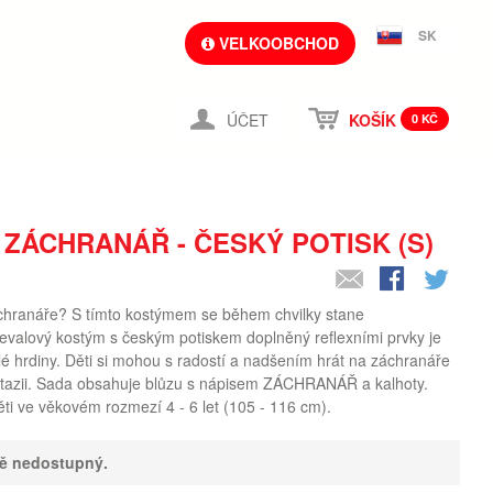
SK
VELKOOBCHOD
ÚČET
KOŠÍK
0 KČ
ZÁCHRANÁŘ - ČESKÝ POTISK (S)
áchranáře? S tímto kostýmem se během chvilky stane
valový kostým s českým potiskem doplněný reflexními prvky je
é hrdiny. Děti si mohou s radostí a nadšením hrát na záchranáře
tazii. Sada obsahuje blůzu s nápisem ZÁCHRANÁŘ a kalhoty.
ěti ve věkovém rozmezí 4 - 6 let (105 - 116 cm).
ně nedostupný.