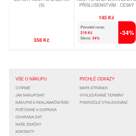
(S)
PŘÍSLUŠENSTVÍM - ČESKÝ
POTISK
145 Kč
Původní cena:
-34%
219 Kč
Sleva:
34%
358 Kč
VŠE O NÁKUPU
RYCHLÉ ODKAZY
O FIRMĚ
MAPA STRÁNEK
JAK NAKUPOVAT
VYHLEDÁVANÉ TERMÍNY
NÁKUPNÍ A REKLAMAČNÍ ŘÁD
POKROČILÉ VYHLEDÁVÁNÍ
POŠTOVNÉ A DOPRAVA
OCHRANA DAT
NAŠE ZNAČKY
KONTAKTY