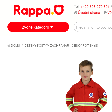
Tel:
+420 608 270 801
M
Úvodní strana
Vš
Zvolte kategorii
DOMŮ
/
DĚTSKÝ KOSTÝM ZÁCHRANÁŘ - ČESKÝ POTISK (S)