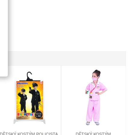
DĚTSKÝ KOSTÝM POLICISTA
DĚTSKÝ KOSTÝM