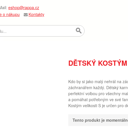
ail:
eshop@rappa.cz
e o nákupu
Kontakty
DĚTSKÝ KOSTÝM 
Kdo by si jako malý nehrál na z
záchranářem každý. Dětský karne
perfektní volbou pro všechny mal
a pomáhat potřebným ve své fan
Kostým velikosti S je určen pro d
Tento produkt je momentál