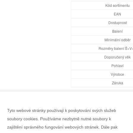
Kód sortimentu
EAN
Dostupnost
Balení
Minimální odběr
Rozměry balení Š×V
Doporučený věk
Pohlaví
Výrobce
Záruka
Informace k výrobku
Tyto webové stránky používají k poskytování svých služeb
soubory cookies. Používáme nezbytně nutné soubory k
zajištění správného fungování webových stránek. Dále pak