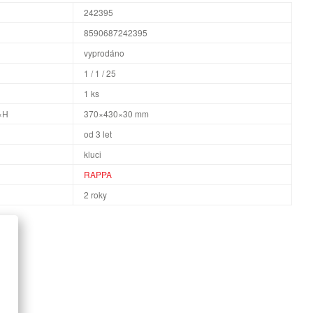
242395
8590687242395
vyprodáno
1 / 1 / 25
1 ks
×H
370×430×30 mm
od 3 let
kluci
RAPPA
2 roky