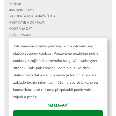
O FIRMĚ
JAK NAKUPOVAT
NÁKUPNÍ A REKLAMAČNÍ ŘÁD
POŠTOVNÉ A DOPRAVA
OCHRANA DAT
NAŠE ZNAČKY
KONTAKTY
Tyto webové stránky používají k poskytování svých
služeb soubory cookies. Používáme nezbytně nutné
RYCHLÉ ODKAZY
ÚČET
soubory k zajištění správného fungování webových
MAPA STRÁNEK
MŮJ ÚČET
stránek. Dále pak cookies, které slouží ke sběru
VYHLEDÁVANÉ TERMÍNY
STAV OBJEDNÁVKY
POKROČILÉ VYHLEDÁVÁNÍ
statistických dat a dat pro nástroje třetích stran. Na
základě těchto informací můžeme své stránky, svou
Podle zákona o evidenci tržeb je prodávající povinen vystavit kupujícímu
komunikaci i své reklamy přizpůsobit podle vašich
účtenku. Zároveň je povinen zaevidovat přijatou tržbu u správce daně
online; v případě technického výpadku pak nejpozději do 48 hodin.
zájmů a profilu.
Nastavení
Nastavení cookies
| © 2023 RAPPA.cz