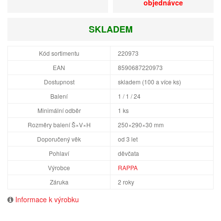
objednávce
SKLADEM
Kód sortimentu
220973
EAN
8590687220973
Dostupnost
skladem (100 a více ks)
Balení
1 / 1 / 24
Minimální odběr
1 ks
Rozměry balení Š×V×H
250×290×30 mm
Doporučený věk
od 3 let
Pohlaví
děvčata
Výrobce
RAPPA
Záruka
2 roky
Informace k výrobku