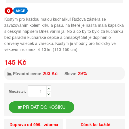
AKCE
Kostým pro každou malou kuchařku! Ružová zástěra se
zavazováním kolem krku a pasu, na které je našita malá kapsička
s českým nápisem Dnes vařím já! No a co by to bylo za kuchařku
bez parádní kuchařské čepice a chňapky! Set je doplněn o
dřevěný váleček a vařečku. Kostým je vhodný pro holčičky ve
věkovém rozmezí 4-10 let (110-150 cm).
145 Kč
203 Kč
29%
Původní cena:
Sleva:
Množství:
PŘIDAT DO KOŠÍKU
Doprava od 999.- zdarma
Dárek ke každé