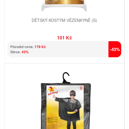
DĚTSKÝ KOSTÝM VĚZENKYNĚ (S)
101 Kč
Původní cena:
178 Kč
-43%
Sleva:
43%