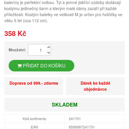
baleríny je perfektní volbou. Tyl a jemné jiskřící ozdoby dodávají
kostýmu jedinečný šarm s kterým malé dámy zazáří při každé
příležitosti. Kostým baletky ve velikosti M je určen pro holčičky ve
věku 5 let (cca 112 cm).
358 Kč
Množství:
PŘIDAT DO KOŠÍKU
Doprava od 999.- zdarma
Dárek ke každé
objednávce
SKLADEM
Kód sortimentu
241701
EAN
8590687241701