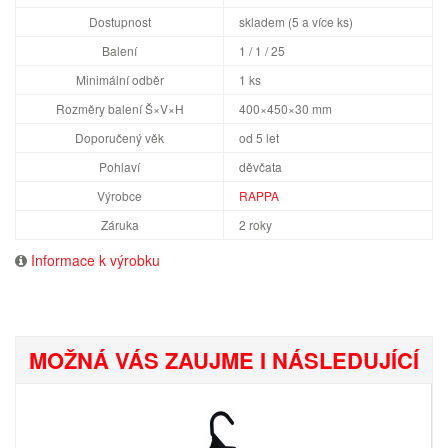
Dostupnost
skladem (5 a více ks)
Balení
1 / 1 / 25
Minimální odběr
1 ks
Rozměry balení Š×V×H
400×450×30 mm
Doporučený věk
od 5 let
Pohlaví
děvčata
Výrobce
RAPPA
Záruka
2 roky
Informace k výrobku
MOŽNÁ VÁS ZAUJME I NÁSLEDUJÍCÍ