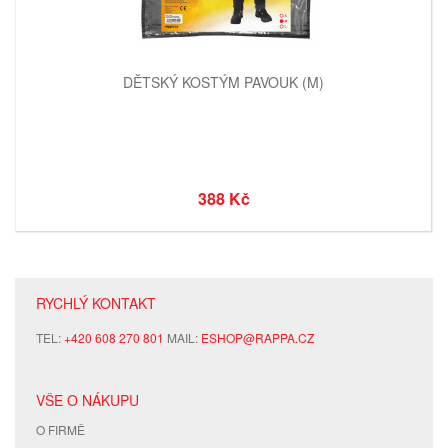
DĚTSKÝ KOSTÝM PAVOUK (M)
388 Kč
RYCHLÝ KONTAKT
TEL:
+420 608 270 801
MAIL:
ESHOP@RAPPA.CZ
VŠE O NÁKUPU
O FIRMĚ