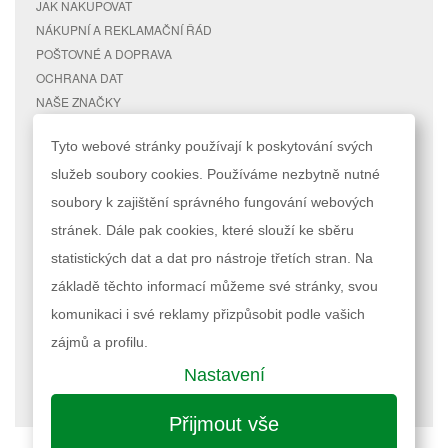
JAK NAKUPOVAT
NÁKUPNÍ A REKLAMAČNÍ ŘÁD
POŠTOVNÉ A DOPRAVA
OCHRANA DAT
NAŠE ZNAČKY
KONTAKTY
Tyto webové stránky používají k poskytování svých
služeb soubory cookies. Používáme nezbytně nutné
RYCHLÉ ODKAZY
ÚČET
soubory k zajištění správného fungování webových
MAPA STRÁNEK
MŮJ ÚČET
stránek. Dále pak cookies, které slouží ke sběru
VYHLEDÁVANÉ TERMÍNY
STAV OBJEDNÁVKY
POKROČILÉ VYHLEDÁVÁNÍ
statistických dat a dat pro nástroje třetích stran. Na
základě těchto informací můžeme své stránky, svou
Podle zákona o evidenci tržeb je prodávající povinen vystavit kupujícímu
komunikaci i své reklamy přizpůsobit podle vašich
účtenku. Zároveň je povinen zaevidovat přijatou tržbu u správce daně
online; v případě technického výpadku pak nejpozději do 48 hodin.
zájmů a profilu.
Nastavení
Nastavení cookies
| © 2023 RAPPA.cz
Přijmout vše