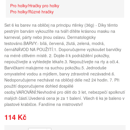
Pro holky/Hračky pro holky
Pro holky/Různé hračky
Set 6 ks barev na obličej na principu rtěnky (36g) - Díky těmto
pestrým barvám vykouzlíte na tváři dítěte krásnou masku na
karneval, párty nebo jinou oslavu. Dermatologicky
testováno.BARVY:- bílá, červená, žlutá, zelená, modrá,
černáNÁVOD NA POUŽITÍ:1. Doporučujeme vyzkoušet barvičky
na méně citlivém místě. 2. Dojde-li k podráždění pokožky,
nepoužívejte a vyhledejte lékaře.3. Nepoužívejte na rty a oči.4.
Barvičkami malujeme na suchou pokožku.5. Jednoduše
omyvatelné vodou a mýdlem, barvy zdravotně nezávadné.6.
Nedoporučujeme nechávat na obličeji déle než 24 hodin. 7. Při
použití doporučujeme dohled dospělé
osoby.VAROVÁNÍ:Nevhodné pro děti do 3 let, nebezpečí spolknutí
malých částí.Uvedená cena je za 1 balení. Všech 6 ks je baleno v
plastové krabičce. Fandíme na mistrovství!
114 Kč