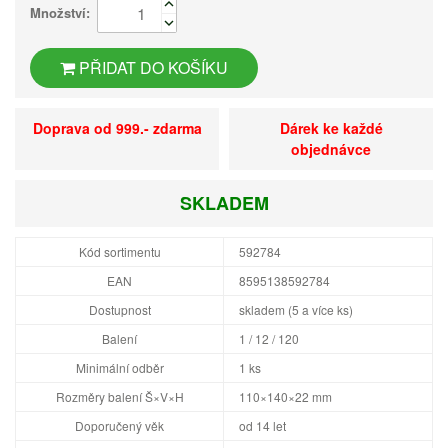
Množství:
PŘIDAT DO KOŠÍKU
Doprava od 999.- zdarma
Dárek ke každé
objednávce
SKLADEM
Kód sortimentu
592784
EAN
8595138592784
Dostupnost
skladem (5 a více ks)
Balení
1 / 12 / 120
Minimální odběr
1 ks
Rozměry balení Š×V×H
110×140×22 mm
Doporučený věk
od 14 let