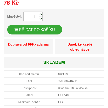
76 Kč
Množství:
PŘIDAT DO KOŠÍKU
Doprava od 999.- zdarma
Dárek ke každé
objednávce
SKLADEM
Kód sortimentu
462113
EAN
8590687462113
Dostupnost
skladem (100 a více ks)
Balení
1 / 1 / 48
Minimální odběr
1 ks