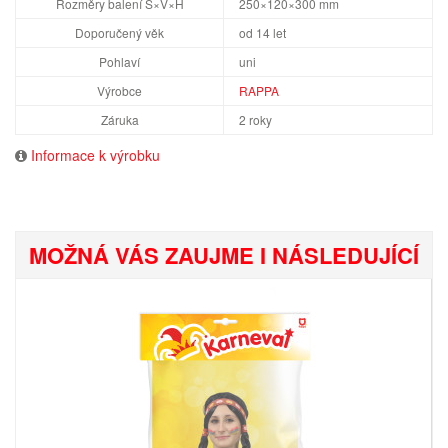
Rozměry balení Š×V×H
250×120×300 mm
Doporučený věk
od 14 let
Pohlaví
uni
Výrobce
RAPPA
Záruka
2 roky
Informace k výrobku
MOŽNÁ VÁS ZAUJME I NÁSLEDUJÍCÍ