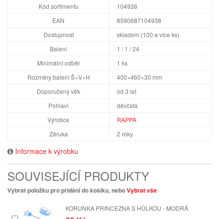
Kód sortimentu
104938
EAN
8590687104938
Dostupnost
skladem (100 a více ks)
Balení
1 / 1 / 24
Minimální odběr
1 ks
Rozměry balení Š×V×H
400×460×30 mm
Doporučený věk
od 3 let
Pohlaví
děvčata
Výrobce
RAPPA
Záruka
2 roky
Informace k výrobku
SOUVISEJÍCÍ PRODUKTY
Vybrat položku pro přidání do košíku, nebo
Vybrat vše
KORUNKA PRINCEZNA S HŮLKOU - MODRÁ