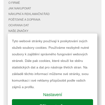
O FIRMĚ
JAK NAKUPOVAT
NÁKUPNÍ A REKLAMAČNÍ ŘÁD
POŠTOVNÉ A DOPRAVA
OCHRANA DAT
NAŠE ZNAČKY
KONTAKTY
Tyto webové stránky používají k poskytování svých
služeb soubory cookies. Používáme nezbytně nutné
RYCHLÉ ODKAZY
ÚČET
soubory k zajištění správného fungování webových
MAPA STRÁNEK
MŮJ ÚČET
stránek. Dále pak cookies, které slouží ke sběru
VYHLEDÁVANÉ TERMÍNY
STAV OBJEDNÁVKY
POKROČILÉ VYHLEDÁVÁNÍ
statistických dat a dat pro nástroje třetích stran. Na
základě těchto informací můžeme své stránky, svou
Podle zákona o evidenci tržeb je prodávající povinen vystavit kupujícímu
komunikaci i své reklamy přizpůsobit podle vašich
účtenku. Zároveň je povinen zaevidovat přijatou tržbu u správce daně
online; v případě technického výpadku pak nejpozději do 48 hodin.
zájmů a profilu.
Nastavení
Nastavení cookies
| © 2023 RAPPA.cz