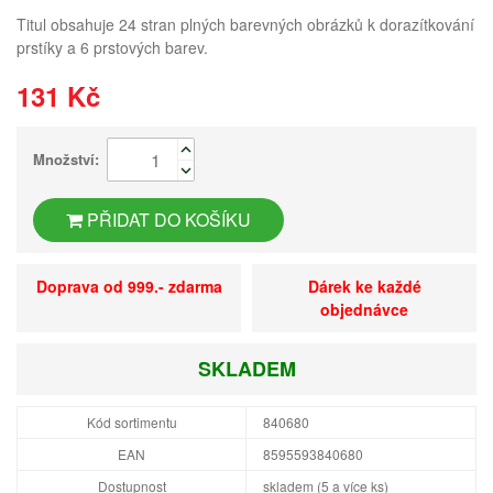
Titul obsahuje 24 stran plných barevných obrázků k dorazítkování
prstíky a 6 prstových barev.
131 Kč
Množství:
PŘIDAT DO KOŠÍKU
Doprava od 999.- zdarma
Dárek ke každé
objednávce
SKLADEM
Kód sortimentu
840680
EAN
8595593840680
Dostupnost
skladem (5 a více ks)