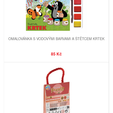
OMALOVÁNKA S VODOVÝMI BARVAMI A ŠTĚTCEM KRTEK
85 Kč