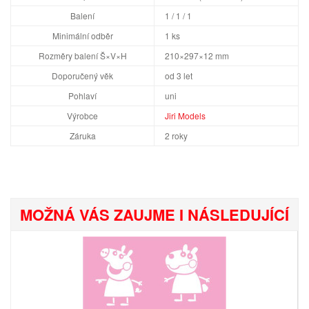
Balení
1 / 1 / 1
Minimální odběr
1 ks
Rozměry balení Š×V×H
210×297×12 mm
Doporučený věk
od 3 let
Pohlaví
uni
Výrobce
Jiri Models
Záruka
2 roky
MOŽNÁ VÁS ZAUJME I NÁSLEDUJÍCÍ