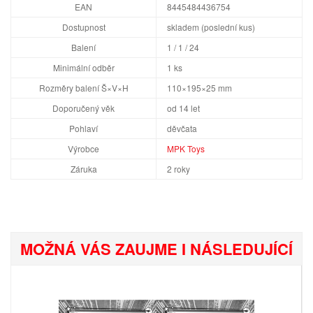
EAN
8445484436754
Dostupnost
skladem (poslední kus)
Balení
1 / 1 / 24
Minimální odběr
1 ks
Rozměry balení Š×V×H
110×195×25 mm
Doporučený věk
od 14 let
Pohlaví
děvčata
Výrobce
MPK Toys
Záruka
2 roky
MOŽNÁ VÁS ZAUJME I NÁSLEDUJÍCÍ