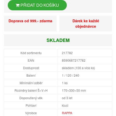
PŘIDAT DO KOŠÍKU
Doprava od 999.- zdarma
Dárek ke každé
objednávce
SKLADEM
Kód sortimentu
217782
EAN
8590687217782
Dostupnost
skladem (100 a více ks)
Balení
1 / 120 / 240
Minimální odběr
1 ks
Rozměry balení Š×V×H
170×330×50 mm
Doporučený věk
od 3 let
Pohlaví
kluci
Výrobce
RAPPA