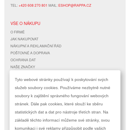
TEL:
+420 608 270 801
MAIL:
ESHOP@RAPPA.CZ
VŠE O NÁKUPU
O FIRMĚ
JAK NAKUPOVAT
NÁKUPNÍ A REKLAMAČNÍ ŘÁD
POŠTOVNÉ A DOPRAVA
OCHRANA DAT
NAŠE ZNAČKY
KONTAKTY
Tyto webové stránky používají k poskytování svých
služeb soubory cookies. Používáme nezbytně nutné
RYCHLÉ ODKAZY
ÚČET
soubory k zajištění správného fungování webových
MAPA STRÁNEK
MŮJ ÚČET
stránek. Dále pak cookies, které slouží ke sběru
VYHLEDÁVANÉ TERMÍNY
STAV OBJEDNÁVKY
POKROČILÉ VYHLEDÁVÁNÍ
statistických dat a dat pro nástroje třetích stran. Na
základě těchto informací můžeme své stránky, svou
Podle zákona o evidenci tržeb je prodávající povinen vystavit kupujícímu
komunikaci i své reklamy přizpůsobit podle vašich
účtenku. Zároveň je povinen zaevidovat přijatou tržbu u správce daně