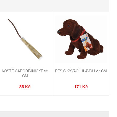
KOŠTĚ ČARODĚJNICKÉ 95
PES S KÝVACÍ HLAVOU 27 CM
CM
86 Kč
171 Kč