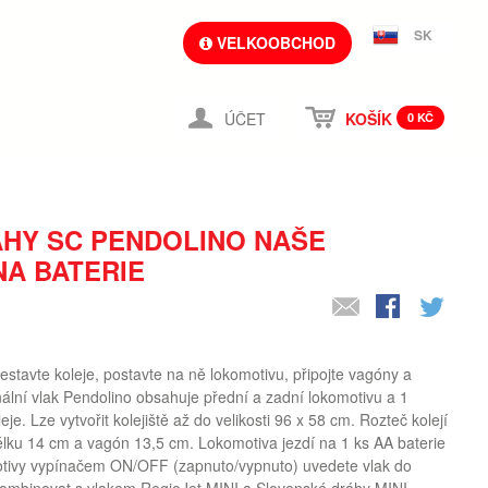
SK
VELKOOBCHOD
ÚČET
KOŠÍK
0 KČ
ÁHY SC PENDOLINO NAŠE
NA BATERIE
estavte koleje, postavte na ně lokomotivu, připojte vagóny a
ální vlak Pendolino obsahuje přední a zadní lokomotivu a 1
e. Lze vytvořit kolejiště až do velikosti 96 x 58 cm. Rozteč kolejí
élku 14 cm a vagón 13,5 cm. Lokomotiva jezdí na 1 ks AA baterie
motivy vypínačem ON/OFF (zapnuto/vypnuto) uvedete vlak do