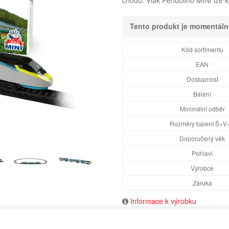
chodu. Vlak Pendolino MINI lze 
Tento produkt je momentál
Kód sortimentu
EAN
Dostupnost
Balení
Minimální odběr
Rozměry balení Š×V
Doporučený věk
Pohlaví
Výrobce
Záruka
Informace k výrobku
SOUVISEJÍCÍ PR