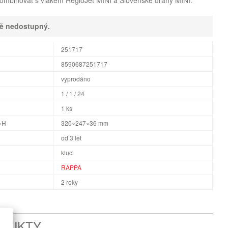
kombinovat s vlakem RegioJet MINI a Slovenské dráhy MINI.
ně nedostupný.
251717
8590687251717
vyprodáno
1 / 1 / 24
1 ks
×H
320×247×36 mm
od 3 let
kluci
RAPPA
2 roky
ODUKTY