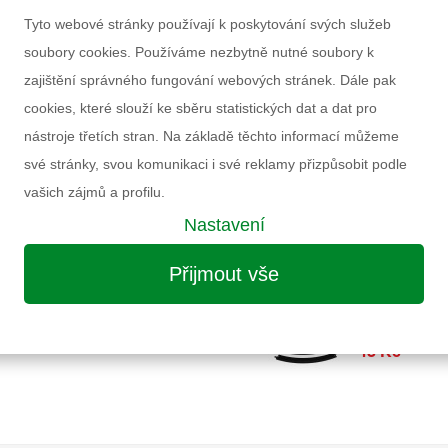
Tyto webové stránky používají k poskytování svých služeb
Vybrat položku pro přidání do košík
soubory cookies. Používáme nezbytně nutné soubory k
VLAK REGIOJET
zajištění správného fungování webových stránek. Dále pak
250 Kč
cookies, které slouží ke sběru statistických dat a dat pro
nástroje třetích stran. Na základě těchto informací můžeme
KOLEJE ROVNÉ 
své stránky, svou komunikaci i své reklamy přizpůsobit podle
48 Kč
vašich zájmů a profilu.
Nastavení
VLAK ŽELEZNI
286 Kč
Přijmout vše
KOLEJE ZAHNUT
48 Kč