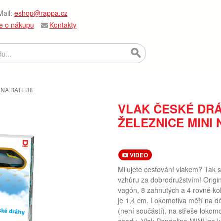
ail:
eshop@rappa.cz
e o nákupu
Kontakty
 NA BATERIE
VLAK ČESKÉ DR
ŽELEZNICE MINI 
VIDEO
Milujete cestování vlakem? Tak s
vzhůru za dobrodružstvím! Origin
vagón, 8 zahnutých a 4 rovné kolej
je 1,4 cm. Lokomotiva měří na d
(není součástí), na střeše loko