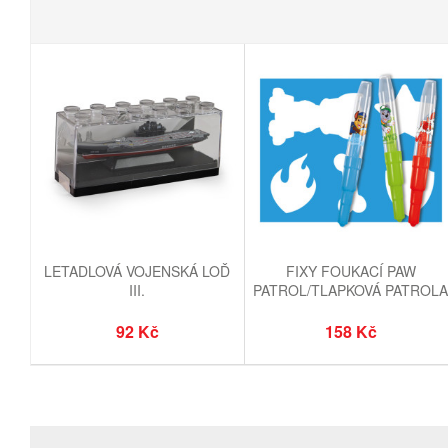
LETADLOVÁ VOJENSKÁ LOĎ
FIXY FOUKACÍ PAW
III.
PATROL/TLAPKOVÁ PATROL
10+1
92 Kč
158 Kč