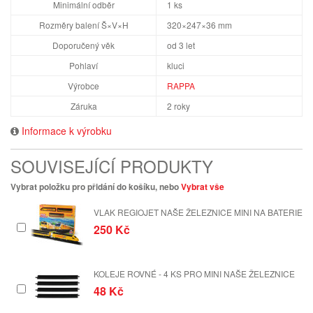
Minimální odběr
1 ks
Rozměry balení Š×V×H
320×247×36 mm
Doporučený věk
od 3 let
Pohlaví
kluci
Výrobce
RAPPA
Záruka
2 roky
Informace k výrobku
SOUVISEJÍCÍ PRODUKTY
Vybrat položku pro přidání do košíku, nebo
Vybrat vše
VLAK REGIOJET NAŠE ŽELEZNICE MINI NA BATERIE
250 Kč
KOLEJE ROVNÉ - 4 KS PRO MINI NAŠE ŽELEZNICE
48 Kč