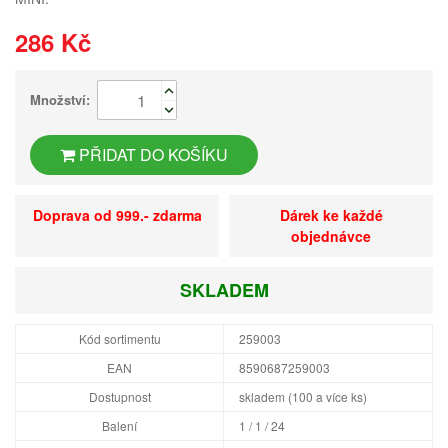
286 Kč
Množství:
PŘIDAT DO KOŠÍKU
Doprava od 999.- zdarma
Dárek ke každé
objednávce
SKLADEM
Kód sortimentu
259003
EAN
8590687259003
Dostupnost
skladem (100 a více ks)
Balení
1 / 1 / 24