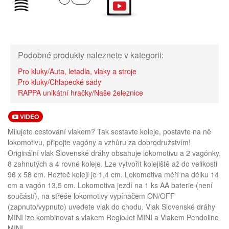
Podobné produkty naleznete v kategorii:
Pro kluky/Auta, letadla, vlaky a stroje
Pro kluky/Chlapecké sady
RAPPA unikátní hračky/Naše železnice
VIDEO
Milujete cestování vlakem? Tak sestavte koleje, postavte na ně
lokomotivu, připojte vagóny a vzhůru za dobrodružstvím!
Originální vlak Slovenské dráhy obsahuje lokomotivu a 2 vagónky,
8 zahnutých a 4 rovné koleje. Lze vytvořit kolejiště až do velikosti
96 x 58 cm. Rozteč kolejí je 1,4 cm. Lokomotiva měří na délku 14
cm a vagón 13,5 cm. Lokomotiva jezdí na 1 ks AA baterie (není
součástí), na střeše lokomotivy vypínačem ON/OFF
(zapnuto/vypnuto) uvedete vlak do chodu. Vlak Slovenské dráhy
MINI lze kombinovat s vlakem RegioJet MINI a Vlakem Pendolino
MINI.