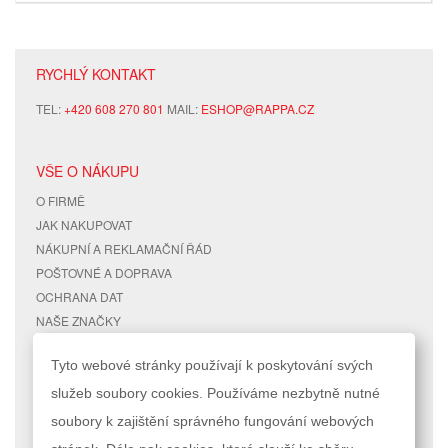
RYCHLÝ KONTAKT
TEL:
+420 608 270 801
MAIL:
ESHOP@RAPPA.CZ
VŠE O NÁKUPU
O FIRMĚ
JAK NAKUPOVAT
NÁKUPNÍ A REKLAMAČNÍ ŘÁD
POŠTOVNÉ A DOPRAVA
OCHRANA DAT
NAŠE ZNAČKY
KONTAKTY
Tyto webové stránky používají k poskytování svých
služeb soubory cookies. Používáme nezbytně nutné
RYCHLÉ ODKAZY
ÚČET
soubory k zajištění správného fungování webových
MAPA STRÁNEK
MŮJ ÚČET