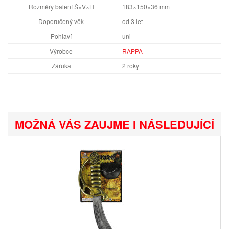
Rozměry balení Š×V×H
183×150×36 mm
Doporučený věk
od 3 let
Pohlaví
uni
Výrobce
RAPPA
Záruka
2 roky
MOŽNÁ VÁS ZAUJME I NÁSLEDUJÍCÍ