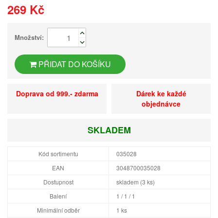
269 Kč
Množství:
PŘIDAT DO KOŠÍKU
Doprava od 999.- zdarma
Dárek ke každé
objednávce
SKLADEM
Kód sortimentu
035028
EAN
3048700035028
Dostupnost
skladem (3 ks)
Balení
1 / 1 / 1
Minimální odběr
1 ks