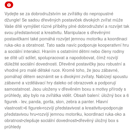
Vydejte se za dobrodružstvím se zvířátky do nepropustné
džungle! Se sadou dřevěných postaviček divokých zvířat může
Vaše dítě vymýšlet různé příběhy plné dobrodružství a rozvíjet tak
svou představivost a kreativitu. Manipulace s dřevěnými
postavičkami také pomáhá rozvíjet jemnou motoriku a koordinaci
ruka-oko a obratnost. Tato sada navíc podporuje kooperativní hru
a sociální interakci. Hraním s ostatními dětmi nebo členy rodiny
se dítě učí sdílet, spolupracovat a napodobovat, čímž rozvíjí
důležité sociální dovednosti. Dřevěné postavičky jsou robustní a
vhodné pro malé dětské ruce. Kromě toho, že jsou zábavné,
pomáhají dětem seznámit se s divokými zvířaty. Nabízejí spoustu
zábavné a vzdělávací hry daleko od obrazovek a podporují
samostatnost. Jsou uloženy v dřevěném boxu s motivy přírody s
průhledy, aby bylo na zvířátka vidět. Obsah balení: úložný box a 6
figurek - lev, panda, gorila, slon, zebra a panter. Hlavní
vlastnosti:•6 figurek•rozvíjí představivost a kreativitu•podporuje
představivou hru•rozvíjí jemnou motoriku, koordinaci ruka-oko a
obratnost•zlepšuje sociální dovednosti•dřevěný úložný box s
průhledy