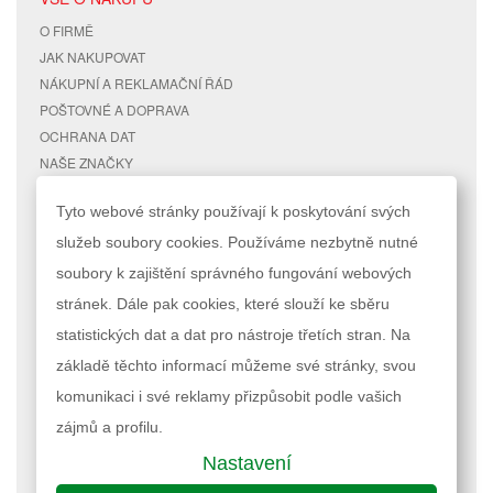
O FIRMĚ
JAK NAKUPOVAT
NÁKUPNÍ A REKLAMAČNÍ ŘÁD
POŠTOVNÉ A DOPRAVA
OCHRANA DAT
NAŠE ZNAČKY
KONTAKTY
Tyto webové stránky používají k poskytování svých
služeb soubory cookies. Používáme nezbytně nutné
RYCHLÉ ODKAZY
ÚČET
soubory k zajištění správného fungování webových
MAPA STRÁNEK
MŮJ ÚČET
stránek. Dále pak cookies, které slouží ke sběru
VYHLEDÁVANÉ TERMÍNY
STAV OBJEDNÁVKY
POKROČILÉ VYHLEDÁVÁNÍ
statistických dat a dat pro nástroje třetích stran. Na
základě těchto informací můžeme své stránky, svou
Podle zákona o evidenci tržeb je prodávající povinen vystavit kupujícímu
komunikaci i své reklamy přizpůsobit podle vašich
účtenku. Zároveň je povinen zaevidovat přijatou tržbu u správce daně
online; v případě technického výpadku pak nejpozději do 48 hodin.
zájmů a profilu.
Nastavení
Nastavení cookies
| © 2023 RAPPA.cz