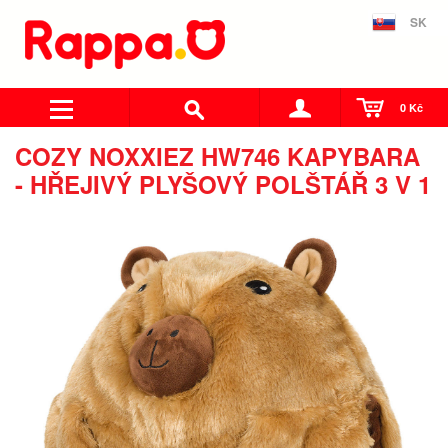
SK
0 Kč
COZY NOXXIEZ HW746 KAPYBARA
- HŘEJIVÝ PLYŠOVÝ POLŠTÁŘ 3 V 1