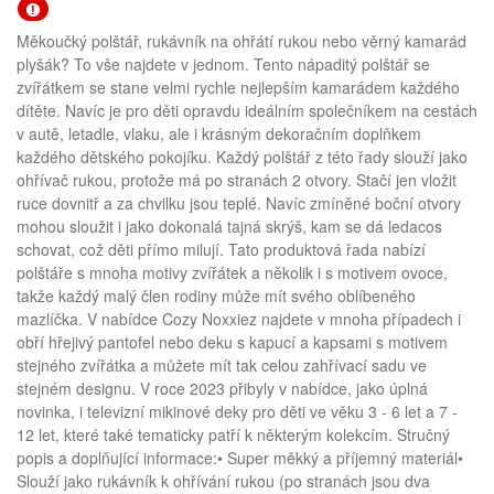
Měkoučký polštář, rukávník na ohřátí rukou nebo věrný kamarád
plyšák? To vše najdete v jednom. Tento nápaditý polštář se
zvířátkem se stane velmi rychle nejlepším kamarádem každého
dítěte. Navíc je pro děti opravdu ideálním společníkem na cestách
v autě, letadle, vlaku, ale i krásným dekoračním doplňkem
každého dětského pokojíku. Každý polštář z této řady slouží jako
ohřívač rukou, protože má po stranách 2 otvory. Stačí jen vložit
ruce dovnitř a za chvilku jsou teplé. Navíc zmíněné boční otvory
mohou sloužit i jako dokonalá tajná skrýš, kam se dá ledacos
schovat, což děti přímo milují. Tato produktová řada nabízí
polštáře s mnoha motivy zvířátek a několik i s motivem ovoce,
takže každý malý člen rodiny může mít svého oblíbeného
mazlíčka. V nabídce Cozy Noxxiez najdete v mnoha případech i
obří hřejivý pantofel nebo deku s kapucí a kapsami s motivem
stejného zvířátka a můžete mít tak celou zahřívací sadu ve
stejném designu. V roce 2023 přibyly v nabídce, jako úplná
novinka, i televizní mikinové deky pro děti ve věku 3 - 6 let a 7 -
12 let, které také tematicky patří k některým kolekcím. Stručný
popis a doplňující informace:• Super měkký a příjemný materiál•
Slouží jako rukávník k ohřívání rukou (po stranách jsou dva