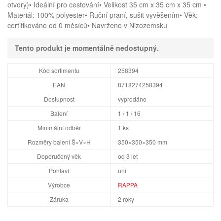
otvory)• Ideální pro cestování• Velikost 35 cm x 35 cm x 35 cm •
Materiál: 100% polyester• Ruční praní, sušit vyvěšením• Věk:
certifikováno od 0 měsíců• Navrženo v Nizozemsku
Tento produkt je momentálně nedostupný.
Kód sortimentu
258394
EAN
8718274258394
Dostupnost
vyprodáno
Balení
1 / 1 / 16
Minimální odběr
1 ks
Rozměry balení Š×V×H
350×350×350 mm
Doporučený věk
od 3 let
Pohlaví
uni
Výrobce
RAPPA
Záruka
2 roky