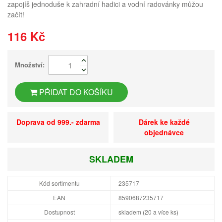
zapojíš jednoduše k zahradní hadici a vodní radovánky můžou
začít!
116 Kč
Množství:
PŘIDAT DO KOŠÍKU
Doprava od 999.- zdarma
Dárek ke každé
objednávce
SKLADEM
Kód sortimentu
235717
EAN
8590687235717
Dostupnost
skladem (20 a více ks)