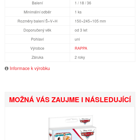
Balení
1 / 18 / 36
Minimální odběr
1 ks
Rozměry balení Š×V×H
150×245×105 mm
Doporučený věk
od 3 let
Pohlaví
uni
Výrobce
RAPPA
Záruka
2 roky
Informace k výrobku
MOŽNÁ VÁS ZAUJME I NÁSLEDUJÍCÍ