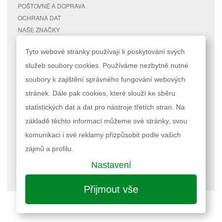
POŠTOVNÉ A DOPRAVA
OCHRANA DAT
NAŠE ZNAČKY
KONTAKTY
Tyto webové stránky používají k poskytování svých
služeb soubory cookies. Používáme nezbytně nutné
RYCHLÉ ODKAZY
ÚČET
soubory k zajištění správného fungování webových
MAPA STRÁNEK
MŮJ ÚČET
stránek. Dále pak cookies, které slouží ke sběru
VYHLEDÁVANÉ TERMÍNY
STAV OBJEDNÁVKY
POKROČILÉ VYHLEDÁVÁNÍ
statistických dat a dat pro nástroje třetích stran. Na
základě těchto informací můžeme své stránky, svou
Podle zákona o evidenci tržeb je prodávající povinen vystavit kupujícímu
komunikaci i své reklamy přizpůsobit podle vašich
účtenku. Zároveň je povinen zaevidovat přijatou tržbu u správce daně
online; v případě technického výpadku pak nejpozději do 48 hodin.
zájmů a profilu.
Nastavení
Nastavení cookies
| © 2023 RAPPA.cz
Přijmout vše