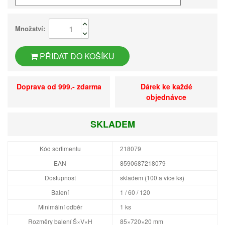
Množství:
PŘIDAT DO KOŠÍKU
Doprava od 999.- zdarma
Dárek ke každé
objednávce
SKLADEM
Kód sortimentu
218079
EAN
8590687218079
Dostupnost
skladem (100 a více ks)
Balení
1 / 60 / 120
Minimální odběr
1 ks
Rozměry balení Š×V×H
85×720×20 mm