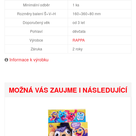
Minimální odběr
1 ks
Rozměry balení Š×V×H
160×360×80 mm
Doporučený věk
od 3 let
Pohlaví
děvčata
Výrobce
RAPPA
Záruka
2 roky
Informace k výrobku
MOŽNÁ VÁS ZAUJME I NÁSLEDUJÍCÍ