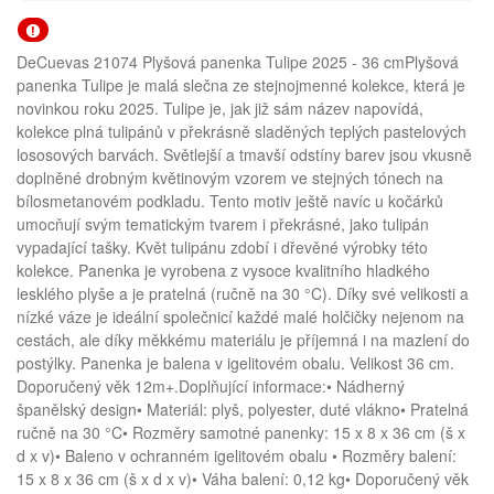
DeCuevas 21074 Plyšová panenka Tulipe 2025 - 36 cmPlyšová
panenka Tulipe je malá slečna ze stejnojmenné kolekce, která je
novinkou roku 2025. Tulipe je, jak již sám název napovídá,
kolekce plná tulipánů v překrásně sladěných teplých pastelových
lososových barvách. Světlejší a tmavší odstíny barev jsou vkusně
doplněné drobným květinovým vzorem ve stejných tónech na
bílosmetanovém podkladu. Tento motiv ještě navíc u kočárků
umocňují svým tematickým tvarem i překrásné, jako tulipán
vypadající tašky. Květ tulipánu zdobí i dřevěné výrobky této
kolekce. Panenka je vyrobena z vysoce kvalitního hladkého
lesklého plyše a je pratelná (ručně na 30 °C). Díky své velikosti a
nízké váze je ideální společnicí každé malé holčičky nejenom na
cestách, ale díky měkkému materiálu je příjemná i na mazlení do
postýlky. Panenka je balena v igelitovém obalu. Velikost 36 cm.
Doporučený věk 12m+.Doplňující informace:• Nádherný
španělský design• Materiál: plyš, polyester, duté vlákno• Pratelná
ručně na 30 °C• Rozměry samotné panenky: 15 x 8 x 36 cm (š x
d x v)• Baleno v ochranném igelitovém obalu • Rozměry balení:
15 x 8 x 36 cm (š x d x v)• Váha balení: 0,12 kg• Doporučený věk