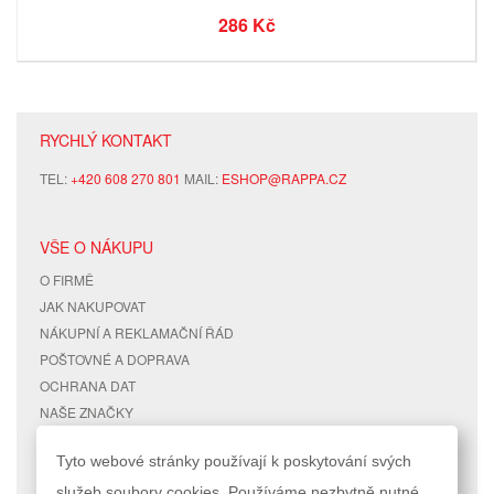
286 Kč
RYCHLÝ KONTAKT
TEL:
+420 608 270 801
MAIL:
ESHOP@RAPPA.CZ
VŠE O NÁKUPU
O FIRMĚ
JAK NAKUPOVAT
NÁKUPNÍ A REKLAMAČNÍ ŘÁD
POŠTOVNÉ A DOPRAVA
OCHRANA DAT
NAŠE ZNAČKY
KONTAKTY
Tyto webové stránky používají k poskytování svých
služeb soubory cookies. Používáme nezbytně nutné