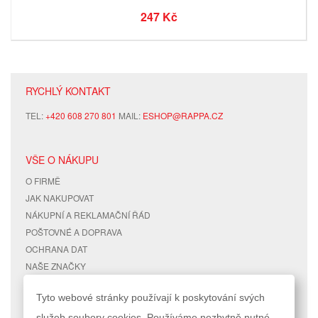
247 Kč
RYCHLÝ KONTAKT
TEL:
+420 608 270 801
MAIL:
ESHOP@RAPPA.CZ
VŠE O NÁKUPU
O FIRMĚ
JAK NAKUPOVAT
NÁKUPNÍ A REKLAMAČNÍ ŘÁD
POŠTOVNÉ A DOPRAVA
OCHRANA DAT
NAŠE ZNAČKY
KONTAKTY
Tyto webové stránky používají k poskytování svých
služeb soubory cookies. Používáme nezbytně nutné