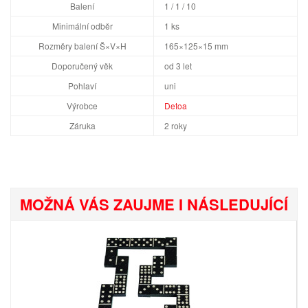
Balení
1 / 1 / 10
Minimální odběr
1 ks
Rozměry balení Š×V×H
165×125×15 mm
Doporučený věk
od 3 let
Pohlaví
uni
Výrobce
Detoa
Záruka
2 roky
MOŽNÁ VÁS ZAUJME I NÁSLEDUJÍCÍ