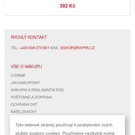
382 Kč
RYCHLÝ KONTAKT
TEL:
+420 608 270 801
MAIL:
ESHOP@RAPPA.CZ
VŠE O NÁKUPU
O FIRMĚ
JAK NAKUPOVAT
NÁKUPNÍ A REKLAMAČNÍ ŘÁD
POŠTOVNÉ A DOPRAVA
OCHRANA DAT
NAŠE ZNAČKY
KONTAKTY
Tyto webové stránky používají k poskytování svých
služeb soubory cookies. Používáme nezbytně nutné