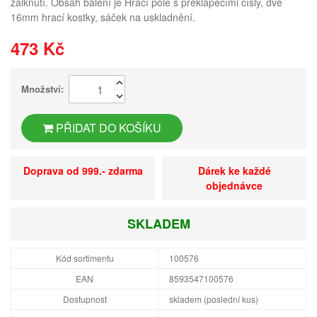
zalknutí. Obsah balení je Hrací pole s překlápěcími čísly, dvě
16mm hrací kostky, sáček na uskladnění.
473 Kč
Množství:
PŘIDAT DO KOŠÍKU
Doprava od 999.- zdarma
Dárek ke každé
objednávce
SKLADEM
Kód sortimentu
100576
EAN
8593547100576
Dostupnost
skladem (poslední kus)