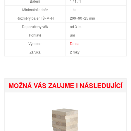
Balení
1 / 1 / 1
Minimální odběr
1 ks
Rozměry balení Š×V×H
200×90×25 mm
Doporučený věk
od 3 let
Pohlaví
uni
Výrobce
Detoa
Záruka
2 roky
MOŽNÁ VÁS ZAUJME I NÁSLEDUJÍCÍ