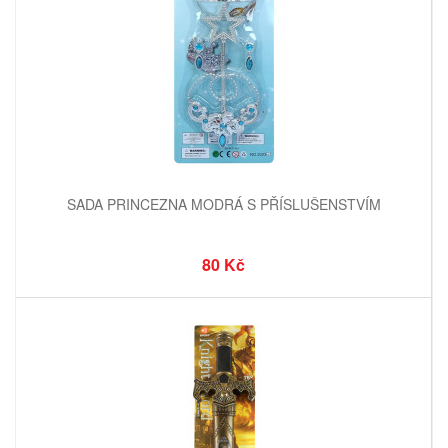
SADA PRINCEZNA MODRÁ S PŘÍSLUŠENSTVÍM
80 Kč