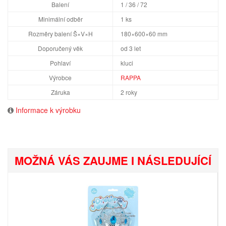
Balení
1 / 36 / 72
Minimální odběr
1 ks
Rozměry balení Š×V×H
180×600×60 mm
Doporučený věk
od 3 let
Pohlaví
kluci
Výrobce
RAPPA
Záruka
2 roky
Informace k výrobku
MOŽNÁ VÁS ZAUJME I NÁSLEDUJÍCÍ