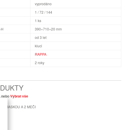
vyprodáno
1 / 72 / 144
1 ks
×H
390×710×20 mm
od 3 let
kluci
RAPPA
2 roky
ODUKTY
u, nebo
Vybrat vše
 S MASKOU A 2 MEČI