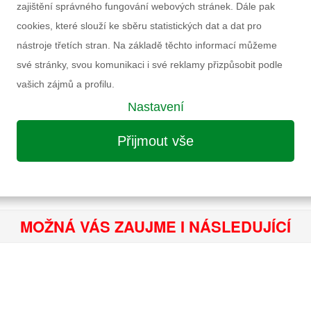
SADA PIRÁTSKÁ
zajištění správného fungování webových stránek. Dále pak
80 Kč
cookies, které slouží ke sběru statistických dat a dat pro
nástroje třetích stran. Na základě těchto informací můžeme
své stránky, svou komunikaci i své reklamy přizpůsobit podle
PIRÁTSKÁ ŠAV
73 Kč
vašich zájmů a profilu.
Nastavení
PIRÁTSKÁ SAD
Přijmout vše
85 Kč
MOŽNÁ VÁS ZAUJME I NÁSLEDUJÍCÍ