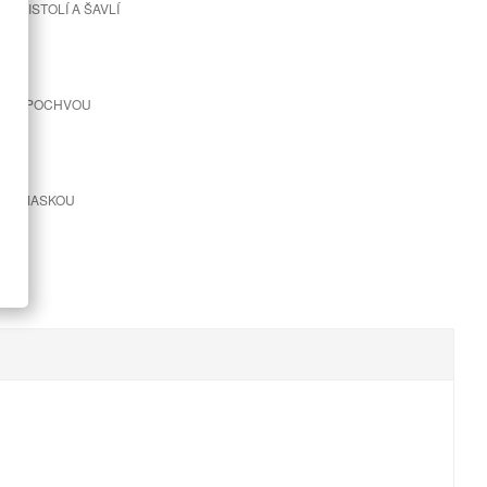
 S PISTOLÍ A ŠAVLÍ
LE S POCHVOU
A S MASKOU