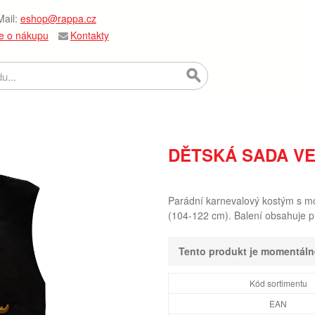
ail:
eshop@rappa.cz
e o nákupu
Kontakty
DĚTSKÁ SADA VE
Parádní karnevalový kostým s mo
(104-122 cm). Balení obsahuje pl
Tento produkt je momentál
Kód sortimentu
EAN