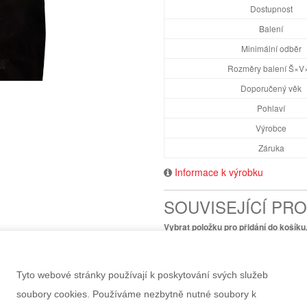
Dostupnost
Balení
Minimální odběr
Rozměry balení Š×V
Doporučený věk
Pohlaví
Výrobce
Záruka
Informace k výrobku
SOUVISEJÍCÍ PR
Vybrat položku pro přidání do košík
PIRÁTSKÁ SADA
98 Kč
Tyto webové stránky používají k poskytování svých služeb
soubory cookies. Používáme nezbytně nutné soubory k