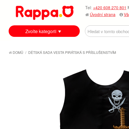
Tel:
+420 608 270 801
M
Úvodní strana
Vš
Zvolte kategorii
DOMŮ
/
DĚTSKÁ SADA VESTA PIRÁTSKÁ S PŘÍSLUŠENSTVÍM