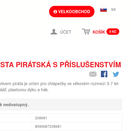
SK
VELKOOBCHOD
ÚČET
KOŠÍK
0 KČ
STA PIRÁTSKÁ S PŘÍSLUŠENSTVÍM
tivem piráta je určen pro chlapečky ve věkovém rozmezí 3-7 let
ášť, plastovou dýku a hák.
ně nedostupný.
208681
8590687208681