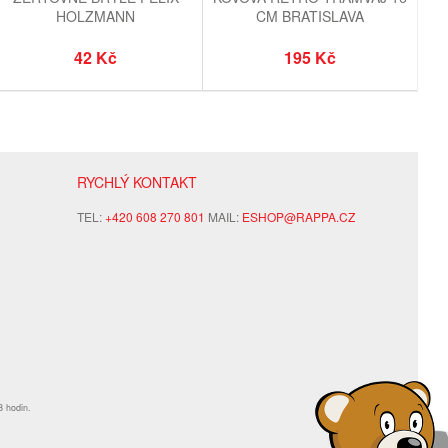
HOLZMANN
CM BRATISLAVA
42 Kč
195 Kč
RYCHLÝ KONTAKT
TEL:
+420 608 270 801
MAIL:
ESHOP@RAPPA.CZ
8 hodin.