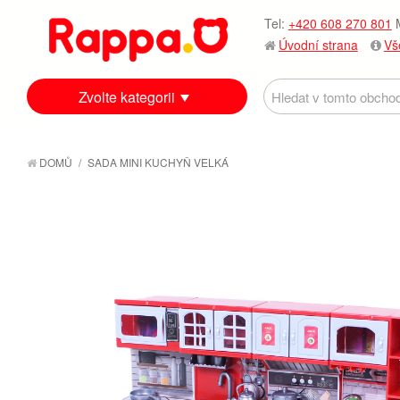
Tel:
+420 608 270 801
M
Úvodní strana
Vš
Zvolte kategorii
DOMŮ
/
SADA MINI KUCHYŇ VELKÁ