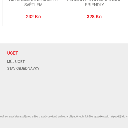
O
SVĚTLEM
FRIENDLY
232 Kč
328 Kč
ÚČET
MŮJ ÚČET
STAV OBJEDNÁVKY
povinen zaevidovat přijatou tržbu u správce daně online; v případě technického výpadku pak nejpozději do 4