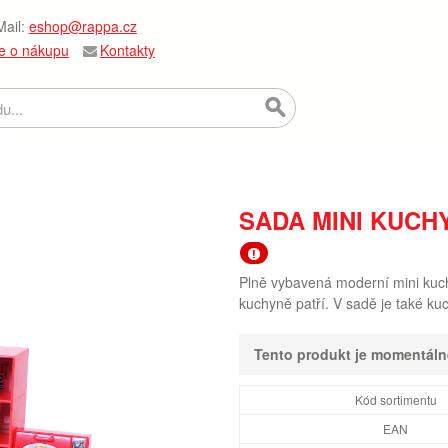
ail:
eshop@rappa.cz
e o nákupu
Kontakty
SADA MINI KUCH
Plně vybavená moderní mini kuch
kuchyně patří. V sadě je také k
Tento produkt je momentál
Kód sortimentu
EAN