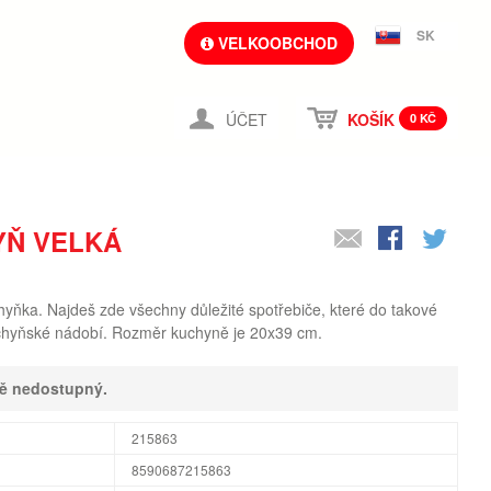
SK
VELKOOBCHOD
ÚČET
KOŠÍK
0 KČ
YŇ VELKÁ
yňka. Najdeš zde všechny důležité spotřebiče, které do takové
uchyňské nádobí. Rozměr kuchyně je 20x39 cm.
ně nedostupný.
215863
8590687215863