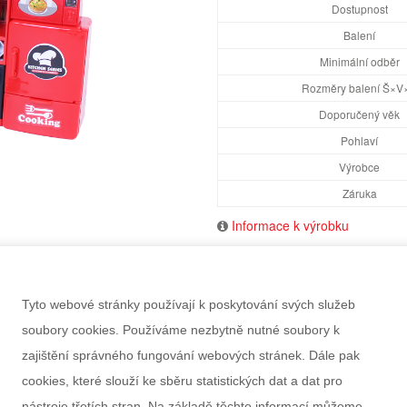
Dostupnost
Balení
Minimální odběr
Rozměry balení Š×V
Doporučený věk
Pohlaví
Výrobce
Záruka
Informace k výrobku
Tyto webové stránky používají k poskytování svých služeb
soubory cookies. Používáme nezbytně nutné soubory k
zajištění správného fungování webových stránek. Dále pak
cookies, které slouží ke sběru statistických dat a dat pro
nástroje třetích stran. Na základě těchto informací můžeme