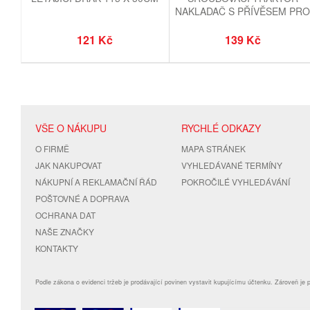
NAKLADAČ S PŘÍVĚSEM PR
KONĚ 25 CM
121 Kč
139 Kč
VŠE O NÁKUPU
RYCHLÉ ODKAZY
O FIRMĚ
MAPA STRÁNEK
JAK NAKUPOVAT
VYHLEDÁVANÉ TERMÍNY
NÁKUPNÍ A REKLAMAČNÍ ŘÁD
POKROČILÉ VYHLEDÁVÁNÍ
POŠTOVNÉ A DOPRAVA
OCHRANA DAT
NAŠE ZNAČKY
KONTAKTY
Podle zákona o evidenci tržeb je prodávající povinen vystavit kupujícímu účtenku. Zároveň je 