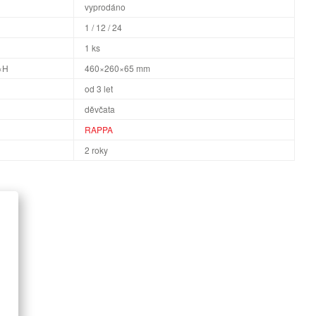
vyprodáno
1 / 12 / 24
1 ks
×H
460×260×65 mm
od 3 let
děvčata
RAPPA
2 roky