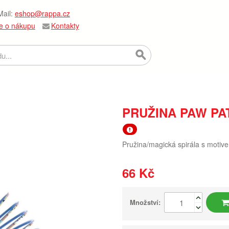
ail:
eshop@rappa.cz
e o nákupu
Kontakty
PRUŽINA PAW PA
Pružina/magická spirála s motiv
66 Kč
Množství: