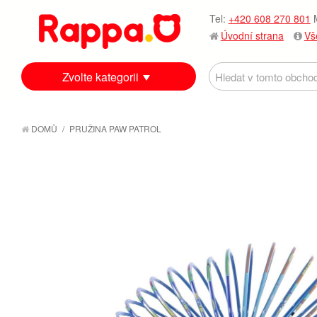
Tel:
+420 608 270 801
M
Úvodní strana
Vš
Zvolte kategorii
DOMŮ
/
PRUŽINA PAW PATROL