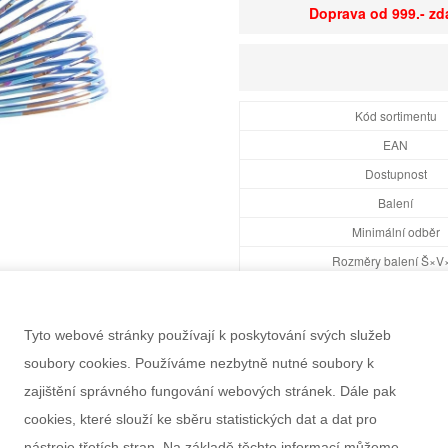
Doprava od 999.- z
Kód sortimentu
EAN
Dostupnost
Balení
Minimální odběr
Rozměry balení Š×V
Doporučený věk
Pohlaví
Tyto webové stránky používají k poskytování svých služeb
Záruka
soubory cookies. Používáme nezbytně nutné soubory k
zajištění správného fungování webových stránek. Dále pak
cookies, které slouží ke sběru statistických dat a dat pro
nástroje třetích stran. Na základě těchto informací můžeme