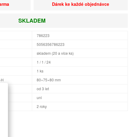
darma
Dárek ke každé objednávce
SKLADEM
786223
5056356786223
skladem (20 a více ks)
1 / 1 / 24
1 ks
×H
80×75×80 mm
od 3 let
uni
2 roky