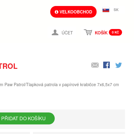
SK
VELKOOBCHOD
ÚČET
KOŠÍK
0 KČ
TROL
em Paw Patrol/Tlapková patrola v papírové krabičce 7x6,5x7 cm
PŘIDAT DO KOŠÍKU