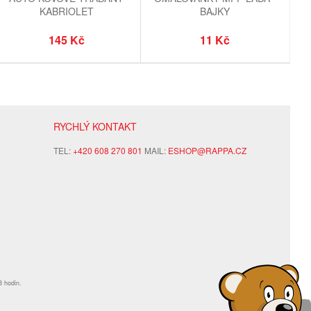
KABRIOLET
BAJKY
145 Kč
11 Kč
RYCHLÝ KONTAKT
TEL:
+420 608 270 801
MAIL:
ESHOP@RAPPA.CZ
8 hodin.