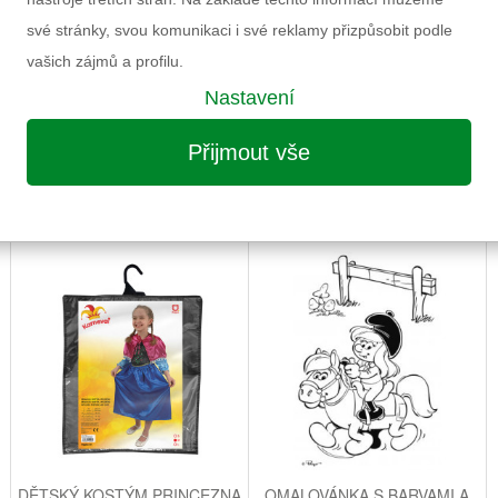
své stránky, svou komunikaci i své reklamy přizpůsobit podle
vašich zájmů a profilu.
Nastavení
Přijmout vše
MOŽNÁ VÁS ZAUJME I NÁSLEDUJÍCÍ
DĚTSKÝ KOSTÝM PRINCEZNA
OMALOVÁNKA S BARVAMI A