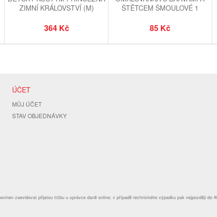
ZIMNÍ KRÁLOVSTVÍ (M)
ŠTĚTCEM ŠMOULOVÉ 1
364 Kč
85 Kč
ÚČET
MŮJ ÚČET
STAV OBJEDNÁVKY
povinen zaevidovat přijatou tržbu u správce daně online; v případě technického výpadku pak nejpozději do 4