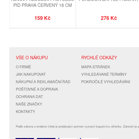
PID PRAHA ČERVENÝ 18 CM
159 Kč
276 Kč
VŠE O NÁKUPU
RYCHLÉ ODKAZY
O FIRMĚ
MAPA STRÁNEK
JAK NAKUPOVAT
VYHLEDÁVANÉ TERMÍNY
NÁKUPNÍ A REKLAMAČNÍ ŘÁD
POKROČILÉ VYHLEDÁVÁNÍ
POŠTOVNÉ A DOPRAVA
OCHRANA DAT
NAŠE ZNAČKY
KONTAKTY
Podle zákona o evidenci tržeb je prodávající povinen vystavit kupujícímu účtenku. Zároveň je 