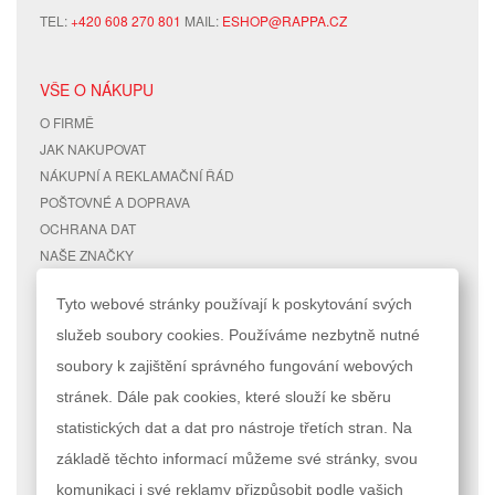
TEL:
+420 608 270 801
MAIL:
ESHOP@RAPPA.CZ
VŠE O NÁKUPU
O FIRMĚ
JAK NAKUPOVAT
NÁKUPNÍ A REKLAMAČNÍ ŘÁD
POŠTOVNÉ A DOPRAVA
OCHRANA DAT
NAŠE ZNAČKY
KONTAKTY
Tyto webové stránky používají k poskytování svých
služeb soubory cookies. Používáme nezbytně nutné
RYCHLÉ ODKAZY
ÚČET
soubory k zajištění správného fungování webových
MAPA STRÁNEK
MŮJ ÚČET
stránek. Dále pak cookies, které slouží ke sběru
VYHLEDÁVANÉ TERMÍNY
STAV OBJEDNÁVKY
POKROČILÉ VYHLEDÁVÁNÍ
statistických dat a dat pro nástroje třetích stran. Na
základě těchto informací můžeme své stránky, svou
Podle zákona o evidenci tržeb je prodávající povinen vystavit kupujícímu
komunikaci i své reklamy přizpůsobit podle vašich