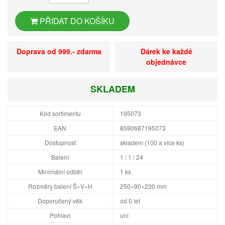
PŘIDAT DO KOŠÍKU
Doprava od 999.- zdarma
Dárek ke každé
objednávce
SKLADEM
Kód sortimentu
195073
EAN
8590687195073
Dostupnost
skladem (100 a více ks)
Balení
1 / 1 / 24
Minimální odběr
1 ks
Rozměry balení Š×V×H
250×90×230 mm
Doporučený věk
od 0 let
Pohlaví
uni