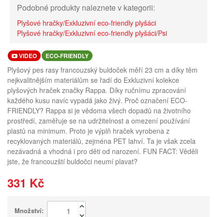
Podobné produkty naleznete v kategorii:
Plyšové hračky/Exkluzivní eco-friendly plyšáci
Plyšové hračky/Exkluzivní eco-friendly plyšáci/Psi
VIDEO
ECO-FRIENDLY
Plyšový pes rasy francouzský buldoček měří 23 cm a díky těm
nejkvalitnějším materiálům se řadí do Exkluzivní kolekce
plyšových hraček značky Rappa. Díky ručnímu zpracování
každého kusu navíc vypadá jako živý. Proč označení ECO-
FRIENDLY? Rappa si je vědoma všech dopadů na životního
prostředí, zaměřuje se na udržitelnost a omezení používání
plastů na minimum. Proto je výplň hraček vyrobena z
recyklovaných materiálů, zejména PET lahví. Ta je však zcela
nezávadná a vhodná i pro děti od narození. FUN FACT: Věděli
jste, že francouzští buldočci neumí plavat?
331 Kč
Množství: