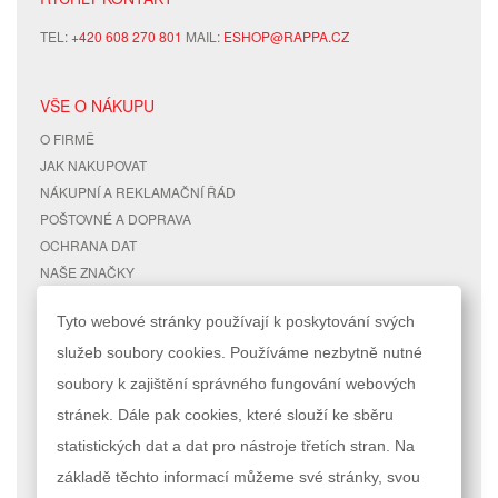
TEL:
+420 608 270 801
MAIL:
ESHOP@RAPPA.CZ
VŠE O NÁKUPU
O FIRMĚ
JAK NAKUPOVAT
NÁKUPNÍ A REKLAMAČNÍ ŘÁD
POŠTOVNÉ A DOPRAVA
OCHRANA DAT
NAŠE ZNAČKY
KONTAKTY
Tyto webové stránky používají k poskytování svých
služeb soubory cookies. Používáme nezbytně nutné
RYCHLÉ ODKAZY
ÚČET
soubory k zajištění správného fungování webových
MAPA STRÁNEK
MŮJ ÚČET
stránek. Dále pak cookies, které slouží ke sběru
VYHLEDÁVANÉ TERMÍNY
STAV OBJEDNÁVKY
POKROČILÉ VYHLEDÁVÁNÍ
statistických dat a dat pro nástroje třetích stran. Na
základě těchto informací můžeme své stránky, svou