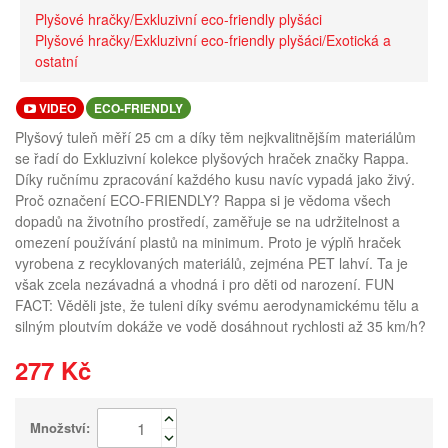
Plyšové hračky/Exkluzivní eco-friendly plyšáci
Plyšové hračky/Exkluzivní eco-friendly plyšáci/Exotická a
ostatní
VIDEO
ECO-FRIENDLY
Plyšový tuleň měří 25 cm a díky těm nejkvalitnějším materiálům
se řadí do Exkluzivní kolekce plyšových hraček značky Rappa.
Díky ručnímu zpracování každého kusu navíc vypadá jako živý.
Proč označení ECO-FRIENDLY? Rappa si je vědoma všech
dopadů na životního prostředí, zaměřuje se na udržitelnost a
omezení používání plastů na minimum. Proto je výplň hraček
vyrobena z recyklovaných materiálů, zejména PET lahví. Ta je
však zcela nezávadná a vhodná i pro děti od narození. FUN
FACT: Věděli jste, že tuleni díky svému aerodynamickému tělu a
silným ploutvím dokáže ve vodě dosáhnout rychlosti až 35 km/h?
277 Kč
Množství: