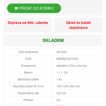
PŘIDAT DO KOŠÍKU
Doprava od 999.- zdarma
Dárek ke každé
objednávce
SKLADEM
Kód sortimentu
201545
EAN
8590687201545
Dostupnost
skladem (100 a více ks)
Balení
1 / 1 / 24
Minimální odběr
1 ks
Rozměry balení Š×V×H
150×180×260 mm
Doporučený věk
od 0 let
Pohlaví
uni