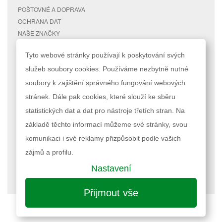
POŠTOVNÉ A DOPRAVA
OCHRANA DAT
NAŠE ZNAČKY
KONTAKTY
Tyto webové stránky používají k poskytování svých
služeb soubory cookies. Používáme nezbytně nutné
RYCHLÉ ODKAZY
ÚČET
soubory k zajištění správného fungování webových
MAPA STRÁNEK
MŮJ ÚČET
stránek. Dále pak cookies, které slouží ke sběru
VYHLEDÁVANÉ TERMÍNY
STAV OBJEDNÁVKY
POKROČILÉ VYHLEDÁVÁNÍ
statistických dat a dat pro nástroje třetích stran. Na
základě těchto informací můžeme své stránky, svou
Podle zákona o evidenci tržeb je prodávající povinen vystavit kupujícímu
komunikaci i své reklamy přizpůsobit podle vašich
účtenku. Zároveň je povinen zaevidovat přijatou tržbu u správce daně
online; v případě technického výpadku pak nejpozději do 48 hodin.
zájmů a profilu.
Nastavení
Nastavení cookies
| © 2023 RAPPA.cz
Přijmout vše