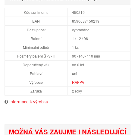
Kód sortimentu
450219
EAN
8590687450219
Dostupnost
vyprodáno
Balení
1 / 12 / 96
Minimální odběr
1 ks
Rozměry balení Š×V×H
90×140×110 mm
Doporučený věk
od 0 let
Pohlaví
uni
Výrobce
RAPPA
Záruka
2 roky
Informace k výrobku
MOŽNÁ VÁS ZAUJME I NÁSLEDUJÍCÍ