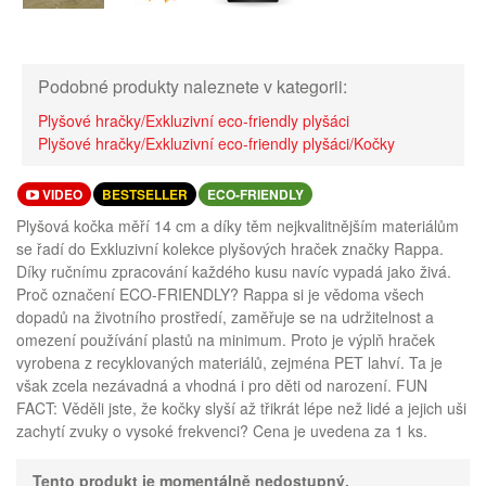
Podobné produkty naleznete v kategorii:
Plyšové hračky/Exkluzivní eco-friendly plyšáci
Plyšové hračky/Exkluzivní eco-friendly plyšáci/Kočky
VIDEO
BESTSELLER
ECO-FRIENDLY
Plyšová kočka měří 14 cm a díky těm nejkvalitnějším materiálům
se řadí do Exkluzivní kolekce plyšových hraček značky Rappa.
Díky ručnímu zpracování každého kusu navíc vypadá jako živá.
Proč označení ECO-FRIENDLY? Rappa si je vědoma všech
dopadů na životního prostředí, zaměřuje se na udržitelnost a
omezení používání plastů na minimum. Proto je výplň hraček
vyrobena z recyklovaných materiálů, zejména PET lahví. Ta je
však zcela nezávadná a vhodná i pro děti od narození. FUN
FACT: Věděli jste, že kočky slyší až třikrát lépe než lidé a jejich uši
zachytí zvuky o vysoké frekvenci? Cena je uvedena za 1 ks.
Tento produkt je momentálně nedostupný.