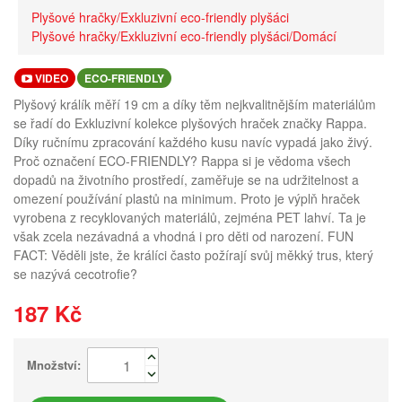
Plyšové hračky/Exkluzivní eco-friendly plyšáci
Plyšové hračky/Exkluzivní eco-friendly plyšáci/Domácí
VIDEO
ECO-FRIENDLY
Plyšový králík měří 19 cm a díky těm nejkvalitnějším materiálům
se řadí do Exkluzivní kolekce plyšových hraček značky Rappa.
Díky ručnímu zpracování každého kusu navíc vypadá jako živý.
Proč označení ECO-FRIENDLY? Rappa si je vědoma všech
dopadů na životního prostředí, zaměřuje se na udržitelnost a
omezení používání plastů na minimum. Proto je výplň hraček
vyrobena z recyklovaných materiálů, zejména PET lahví. Ta je
však zcela nezávadná a vhodná i pro děti od narození. FUN
FACT: Věděli jste, že králíci často požírají svůj měkký trus, který
se nazývá cecotrofie?
187 Kč
Množství: