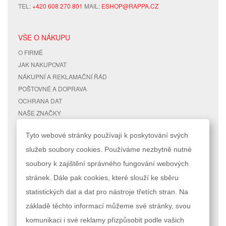
TEL:
+420 608 270 801
MAIL:
ESHOP@RAPPA.CZ
VŠE O NÁKUPU
O FIRMĚ
JAK NAKUPOVAT
NÁKUPNÍ A REKLAMAČNÍ ŘÁD
POŠTOVNÉ A DOPRAVA
OCHRANA DAT
NAŠE ZNAČKY
KONTAKTY
Tyto webové stránky používají k poskytování svých
služeb soubory cookies. Používáme nezbytně nutné
RYCHLÉ ODKAZY
ÚČET
soubory k zajištění správného fungování webových
MAPA STRÁNEK
MŮJ ÚČET
stránek. Dále pak cookies, které slouží ke sběru
VYHLEDÁVANÉ TERMÍNY
STAV OBJEDNÁVKY
POKROČILÉ VYHLEDÁVÁNÍ
statistických dat a dat pro nástroje třetích stran. Na
základě těchto informací můžeme své stránky, svou
Podle zákona o evidenci tržeb je prodávající povinen vystavit kupujícímu
komunikaci i své reklamy přizpůsobit podle vašich
účtenku. Zároveň je povinen zaevidovat přijatou tržbu u správce daně