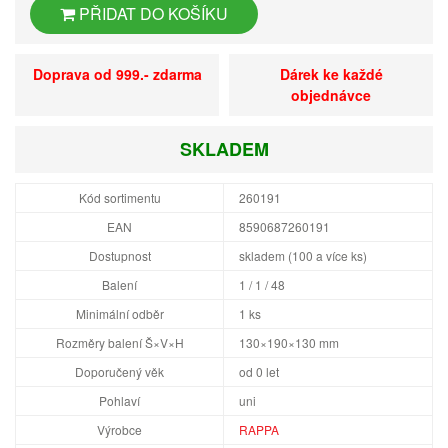
PŘIDAT DO KOŠÍKU
Doprava od 999.- zdarma
Dárek ke každé
objednávce
SKLADEM
Kód sortimentu
260191
EAN
8590687260191
Dostupnost
skladem (100 a více ks)
Balení
1 / 1 / 48
Minimální odběr
1 ks
Rozměry balení Š×V×H
130×190×130 mm
Doporučený věk
od 0 let
Pohlaví
uni
Výrobce
RAPPA