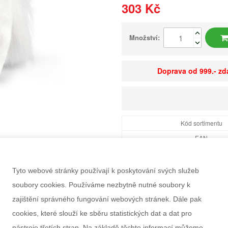
303 Kč
Množství:
Doprava od 999.- z
Kód sortimentu
EAN
Dostupnost
Balení
Tyto webové stránky používají k poskytování svých služeb
Minimální odběr
soubory cookies. Používáme nezbytně nutné soubory k
Rozměry balení Š×V
zajištění správného fungování webových stránek. Dále pak
Doporučený věk
cookies, které slouží ke sběru statistických dat a dat pro
Pohlaví
nástroje třetích stran. Na základě těchto informací můžeme