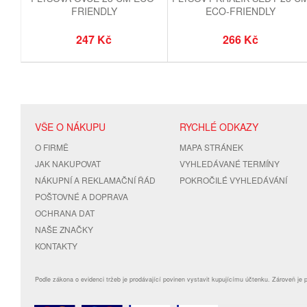
FRIENDLY
ECO-FRIENDLY
247 Kč
266 Kč
VŠE O NÁKUPU
RYCHLÉ ODKAZY
O FIRMĚ
MAPA STRÁNEK
JAK NAKUPOVAT
VYHLEDÁVANÉ TERMÍNY
NÁKUPNÍ A REKLAMAČNÍ ŘÁD
POKROČILÉ VYHLEDÁVÁNÍ
POŠTOVNÉ A DOPRAVA
OCHRANA DAT
NAŠE ZNAČKY
KONTAKTY
Podle zákona o evidenci tržeb je prodávající povinen vystavit kupujícímu účtenku. Zároveň je 