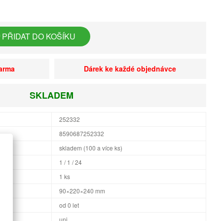
PŘIDAT DO KOŠÍKU
darma
Dárek ke každé objednávce
SKLADEM
252332
8590687252332
skladem (100 a více ks)
1 / 1 / 24
1 ks
×H
90×220×240 mm
od 0 let
uni