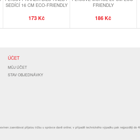
SEDÍCÍ 16 CM ECO-FRIENDLY
FRIENDLY
173 Kč
186 Kč
ÚČET
MŮJ ÚČET
STAV OBJEDNÁVKY
povinen zaevidovat přijatou tržbu u správce daně online; v případě technického výpadku pak nejpozději do 4