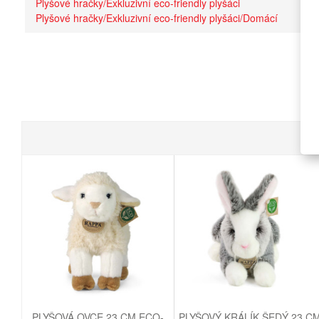
Plyšové hračky/Exkluzivní eco-friendly plyšáci
Plyšové hračky/Exkluzivní eco-friendly plyšáci/Domácí
PLYŠOVÁ OVCE 23 CM ECO-
PLYŠOVÝ KRÁLÍK ŠEDÝ 23 C