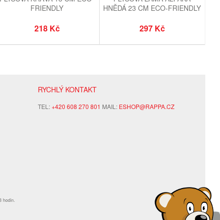
FRIENDLY
HNĚDÁ 23 CM ECO-FRIENDLY
218 Kč
297 Kč
RYCHLÝ KONTAKT
TEL:
+420 608 270 801
MAIL:
ESHOP@RAPPA.CZ
8 hodin.