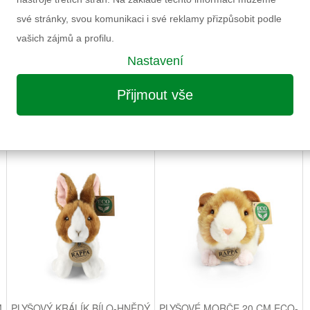
Výrobce
své stránky, svou komunikaci i své reklamy přizpůsobit podle
Záruka
vašich zájmů a profilu.
Nastavení
Informace k výrobku
Přijmout vše
MOŽNÁ VÁS ZAUJME I NÁSLEDUJÍCÍ
M
PLYŠOVÝ KRÁLÍK BÍLO-HNĚDÝ
PLYŠOVÉ MORČE 20 CM ECO-