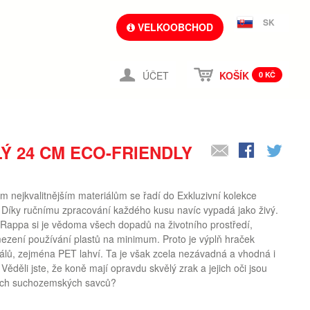
SK
VELKOOBCHOD
ÚČET
KOŠÍK
0 KČ
Ý 24 CM ECO-FRIENDLY
m nejkvalitnějším materiálům se řadí do Exkluzivní kolekce
Díky ručnímu zpracování každého kusu navíc vypadá jako živý.
ppa si je vědoma všech dopadů na životního prostředí,
mezení používání plastů na minimum. Proto je výplň hraček
álů, zejména PET lahví. Ta je však zcela nezávadná a vhodná i
ěděli jste, že koně mají opravdu skvělý zrak a jejich oči jsou
ních suchozemských savců?