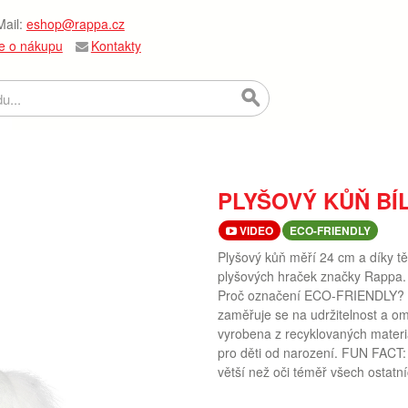
ail:
eshop@rappa.cz
e o nákupu
Kontakty
PLYŠOVÝ KŮŇ BÍL
VIDEO
ECO-FRIENDLY
Plyšový kůň měří 24 cm a díky tě
plyšových hraček značky Rappa. 
Proč označení ECO-FRIENDLY? Ra
zaměřuje se na udržitelnost a o
vyrobena z recyklovaných materi
pro děti od narození. FUN FACT: V
větší než oči téměř všech ostat