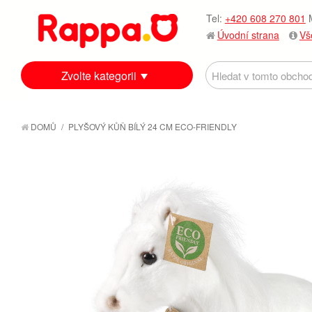
Tel:
+420 608 270 801
M
Úvodní strana
Vš
Zvolte kategorii
DOMŮ
/
PLYŠOVÝ KŮŇ BÍLÝ 24 CM ECO-FRIENDLY