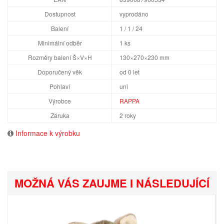
Dostupnost
vyprodáno
Balení
1 / 1 / 24
Minimální odběr
1 ks
Rozměry balení Š×V×H
130×270×230 mm
Doporučený věk
od 0 let
Pohlaví
uni
Výrobce
RAPPA
Záruka
2 roky
Informace k výrobku
MOŽNÁ VÁS ZAUJME I NÁSLEDUJÍCÍ