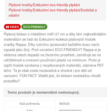
Plyšové hračky/Exkluzivní eco-friendly plyšáci
Plyšové hračky/Exkluzivní eco-friendly plyšáci/Exotická a
ostatní
VIDEO
ECO-FRIENDLY
Plyšový klokan s mládětem měří 27 cm a díky těm nejkvalitnějším
materiálům se řadí do Exkluzivní kolekce plyšových hraček
značky Rappa. Díky ručnímu zpracování každého kusu navíc
vypadá jako živý. Proč označení ECO-FRIENDLY? Rappa si je
vědoma všech dopadů na životního prostředí, zaměřuje se na
udržitelnost a omezení používání plastů na minimum. Proto je
výplň hraček vyrobena z recyklovaných materiálů, zejména PET
lahví. Ta je však zcela nezávadná a vhodná i pro děti od
narození. FUN FACT: Věděli jste, že klokani nedokážou chodit
pozpátku?
Tento produkt je momentálně nedostupný.
Kód sortimentu
960534
EAN
8590687960534